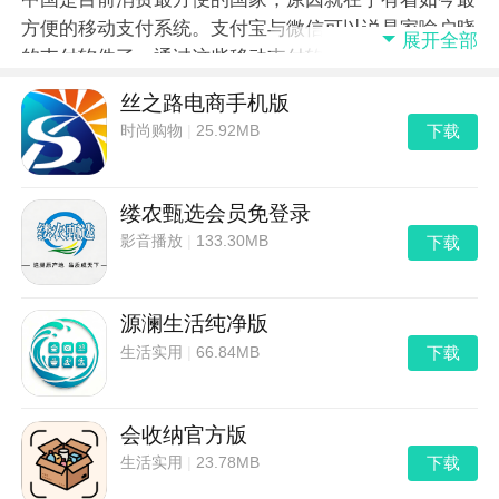
方便的移动支付系统。支付宝与微信可以说是家喻户晓
展开全部
的支付软件了，通过这些移动支付软件，人们不必在出
门时再携带大量现金，也不用因为买东西的问题而发
丝之路电商手机版
愁。可以说，这些支付软件已经不止是影响我们的生活
下载
时尚购物
|
25.92MB
了，而是直接改变了我们的生活。小编在这里整合了不
少支付软件，各位可以根据自己需求进行下载，面对广
告等不良信息时记得要谨慎哦！
缕农甄选会员免登录
下载
影音播放
|
133.30MB
源澜生活纯净版
下载
生活实用
|
66.84MB
会收纳官方版
下载
生活实用
|
23.78MB