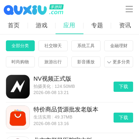

首页
游戏
应用
专题
资讯
全部分类
社交聊天
系统工具
金融理财
时尚购物
旅游出行
影音播放
更多分类
NV视频正式版
下载
拍摄美化
|
124.50MB
2026-08-08 13:21
特价商品货源批发老版本
下载
生活实用
|
49.37MB
2026-08-08 13:16