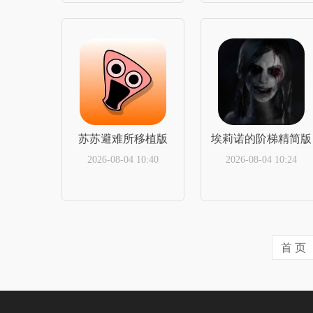
立即下载
立即下载
苏苏避难所移植版
埃莉诺的阶梯精简版
2026-08-04 10:40
2026-08-04 10:24
立即下载
立即下载
首 页