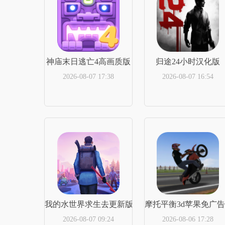
神庙末日逃亡4高画质版
归途24小时汉化版
2026-08-07 17:38
2026-08-07 16:54
立即下载
立即下载
我的水世界求生去更新版
摩托平衡3d苹果免广
2026-08-07 09:24
2026-08-06 17:28