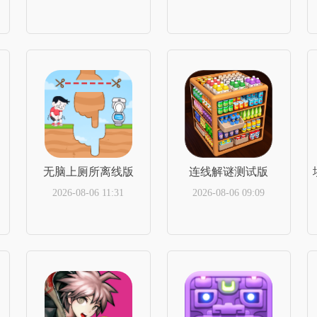
立即下载
立即下载
无脑上厕所离线版
连线解谜测试版
2026-08-06 11:31
2026-08-06 09:09
立即下载
立即下载