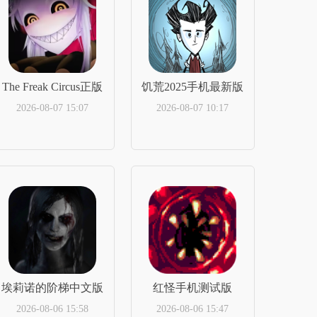
The Freak Circus正版
饥荒2025手机最新版
2026-08-07 15:07
2026-08-07 10:17
立即下载
立即下载
埃莉诺的阶梯中文版
红怪手机测试版
2026-08-06 15:58
2026-08-06 15:47