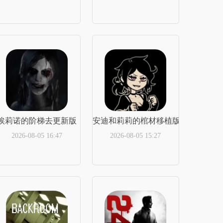
立即下载
立即下载
埃莉诺的阶梯去更新版
安迪和莉莉的棺材移植版
2026-08-05 16:47
2026-08-05 15:27
立即下载
立即下载