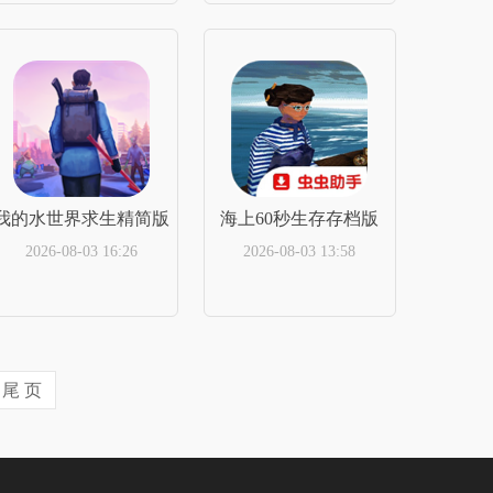
立即下载
立即下载
我的水世界求生精简版
海上60秒生存存档版
2026-08-03 16:26
2026-08-03 13:58
立即下载
立即下载
尾 页