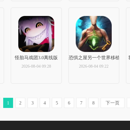
立即下载
立即下载
怪胎马戏团3.0离线版
恐惧之屋另一个世界移植版
2026-08-04 09:28
2026-08-04 09:22
立即下载
立即下载
1
2
3
4
5
6
7
8
下一页