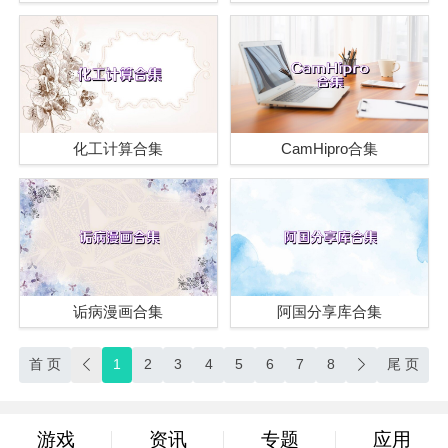
化工计算合集
CamHipro合集
诟病漫画合集
阿国分享库合集
首 页

1
2
3
4
5
6
7
8

尾 页
游戏
资讯
专题
应用