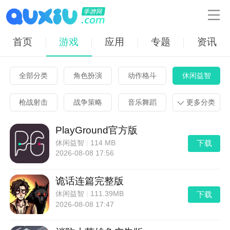

首页
游戏
应用
专题
资讯
全部分类
角色扮演
动作格斗
休闲益智
枪战射击
战争策略
音乐舞蹈
更多分类
PlayGround官方版
下载
休闲益智
|
114 MB
2026-08-08 17:56
诡话连篇完整版
下载
休闲益智
|
111.39MB
2026-08-08 17:47