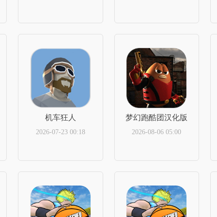
立即下载
立即下载
机车狂人
梦幻跑酷团汉化版
2026-07-23 00:18
2026-08-06 05:00
立即下载
立即下载