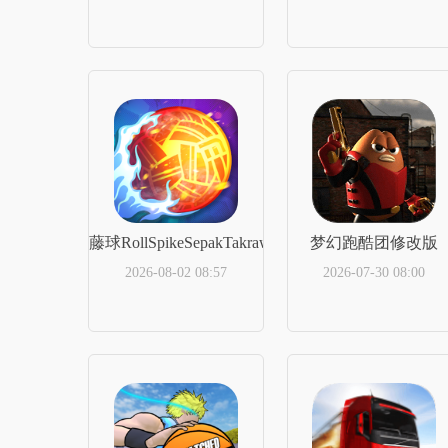
立即下载
立即下载
藤球RollSpikeSepakTakraw修改版
梦幻跑酷团修改版
2026-08-02 08:57
2026-07-30 08:00
立即下载
立即下载