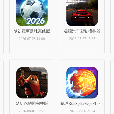
梦幻冠军足球离线版
极端汽车驾驶模拟器
2026-07-28 14:00
2026-07-27 15:37
立即下载
立即下载
梦幻跑酷团完整版
藤球RollSpikeSepakTakraw
2026-08-07 02:57
2026-08-06 21:24