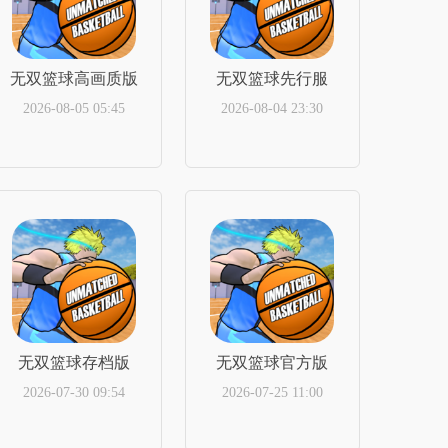
无双篮球高画质版
无双篮球先行服
2026-08-05 05:45
2026-08-04 23:30
立即下载
立即下载
无双篮球存档版
无双篮球官方版
2026-07-30 09:54
2026-07-25 11:00