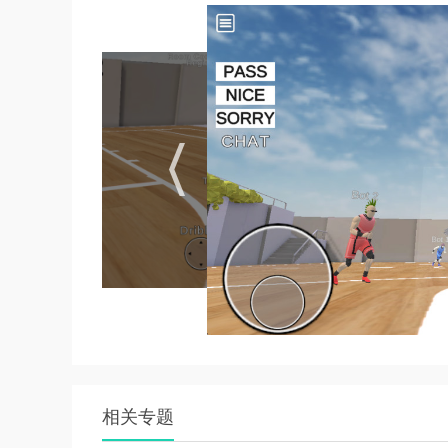
1. 操作逻辑：左侧摇杆控制移动，右侧按钮组合实现防御
篮。长按屏幕显示力度进度条，辅助精准投射。
2. 物理引擎：采用真实物理规则，篮球轨迹、
色与篮筐的距离，否则易触发扣篮失败。
3. 技能体系：单个球员最多可装备10个技能
助型（如体力恢复）。技能组合影响比赛策略，例
4. 成长系统：球员属性随比赛次数提升，但需
先升级球馆以提升联赛等级。
玩法解析
1. 基础操作：新手教程引导玩家完成移动、投篮及
靠近篮筐时点击Shoot可执行上篮或扣篮。
2. 战术策略：3v3模式下需分配角色定位，如
传球（滑动屏幕）调整进攻节奏，利用技能组合
相关专题
3. 资源管理：金币优先用于升级球馆（提升门
以内，避免触发奢侈税。