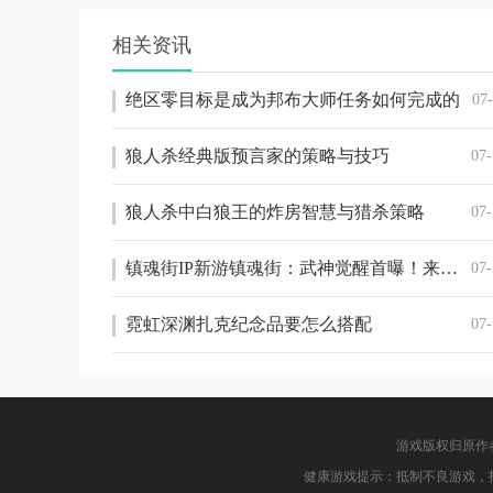
相关资讯
绝区零目标是成为邦布大师任务如何完成的
07
狼人杀经典版预言家的策略与技巧
07-
狼人杀中白狼王的炸房智慧与猎杀策略
07-
镇魂街IP新游镇魂街：武神觉醒首曝！来与熟悉的守护灵畅享2D横版格斗吧
07-
霓虹深渊扎克纪念品要怎么搭配
07-
游戏版权归原作
健康游戏提示：抵制不良游戏，