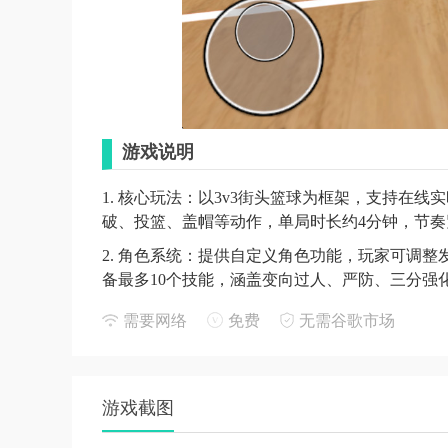
游戏说明
1. 核心玩法：以3v3街头篮球为框架，支持在
破、投篮、盖帽等动作，单局时长约4分钟，节奏
2. 角色系统：提供自定义角色功能，玩家可调
备最多10个技能，涵盖变向过人、严防、三分强
3. 竞技模式：包含快速匹配赛、锦标赛、联赛
需要网络
免费
无需谷歌市场
联赛等级影响球队工资帽上限，高联球队可解锁
4. 经济系统：通过比赛胜利获得金币，用于升
薪资空间以避免超帽。
游戏截图
游戏机制