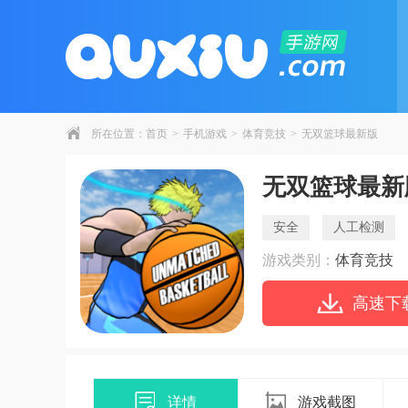
所在位置：
首页
>
手机游戏
>
体育竞技
>
无双篮球最新版
无双篮球最新
安全
人工检测
游戏类别：
体育竞技
高速下
详情
游戏截图