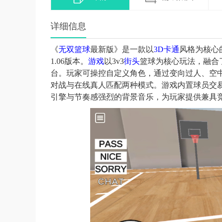
详细信息
《
无双
篮球
最新版》是一款以
3D
卡通
风格为核心
1.06版本。
游戏
以3v3
街头
篮球为核心玩法，融合
台。玩家可操控自定义角色，通过变向过人、空中
对战与在线真人匹配两种模式。游戏内置球员交
引擎与节奏感强烈的背景音乐，为玩家提供兼具