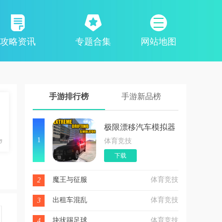
攻略资讯
专题合集
网站地图
手游排行榜
手游新品榜
极限漂移汽车模拟器
1
体育竞技
下载
魔王与征服
体育竞技
2
出租车混乱
体育竞技
3
块状踢足球
体育竞技
4