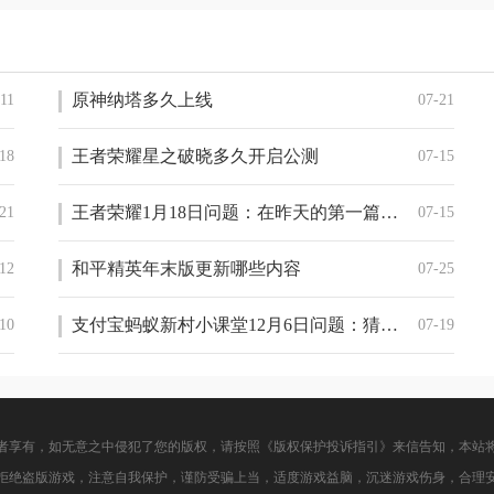
原神纳塔多久上线
-11
07-21
王者荣耀星之破晓多久开启公测
18
07-15
王者荣耀1月18日问题：在昨天的第一篇推文里，自曜出生时便有一个陪伴他的灵兽驺吾，它有一个特别的昵称叫______。（两个字）
21
07-15
和平精英年末版更新哪些内容
12
07-25
支付宝蚂蚁新村小课堂12月6日问题：猜一猜“葡萄测糖师”主要是测什么
10
07-19
者享有，如无意之中侵犯了您的版权，请按照《版权保护投诉指引》来信告知，本站
拒绝盗版游戏，注意自我保护，谨防受骗上当，适度游戏益脑，沉迷游戏伤身，合理