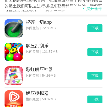
的黏土我们可以去进行揉捏来获得解压的体验，我们可
展开全部
以揉成各种的形状。一起来看看吧
捣碎一切app
下载
休闲益智
|
72.83MB
解压刮刮乐
下载
休闲益智
|
121.57MB
彩虹解压神器
下载
休闲益智
|
54.99MB
解压模拟器
下载
模拟经营
|
50.82MB