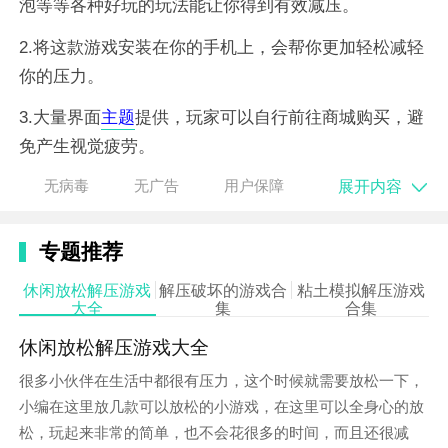
泡等等各种好玩的玩法能让你得到有效减压。
2.将这款游戏安装在你的手机上，会帮你更加轻松减轻
你的压力。
3.大量界面
主题
提供，玩家可以自行前往商城购买，避
免产生视觉疲劳。
展开内容
无病毒
无广告
用户保障
游戏优势
1.没有任务挑战的压力，众多的玩法自由选择，轻轻松
专题推荐
松放松压力。
休闲放松解压游戏
解压破坏的游戏合
粘土模拟解压游戏
2.游戏中拥有大量的
休闲
玩法
设计
，模拟真实的物理环
大全
集
合集
境，进行最放松的体验。
休闲放松解压游戏大全
3.简单便捷的操作手法非常适合广大玩家减轻压力。
很多小伙伴在生活中都很有压力，这个时候就需要放松一下，
小编在这里放几款可以放松的小游戏，在这里可以全身心的放
游戏特色
松，玩起来非常的简单，也不会花很多的时间，而且还很减
1.操作适合所有年龄段的玩家们的，随时随地都可以体