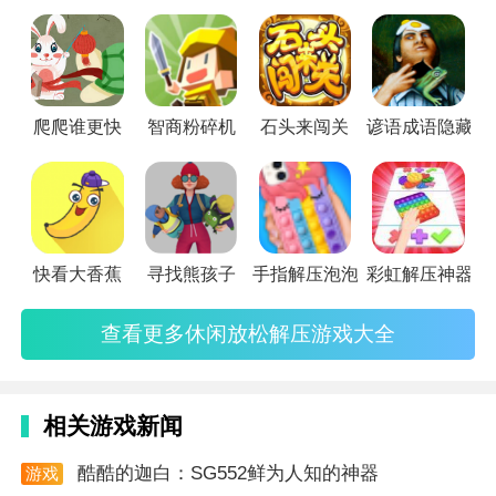
压，有需要的就快下载体验叭。
验的，玩法非常轻松自由的。
2.这里的黏液非常丰富的，有在黑暗中发光，有的蓬
松，甚至有磁性，很有意思的。
爬爬谁更快
智商粉碎机
石头来闯关
谚语成语隐藏物
3.游戏玩法非常轻松简单的，很解压的，你可以将自己
的压力在这里释放的。
小编点评
老少皆宜，十分所有年龄段的一款游戏，内置有超多的
快看大香蕉
寻找熊孩子
手指解压泡泡玩具
彩虹解压神器
解压治愈的游戏，有着非常写实的画面，拥有很好的解
查看更多休闲放松解压游戏大全
压效果，每一次都让人玩得停不下来。
去秀手游涵盖了市面上各种热门最新的游戏下载预约，
你可以在这里体验最优质的游戏体验，还有实用的攻略
相关游戏新闻
哦！
酷酷的迦白：SG552鲜为人知的神器
游戏
资讯