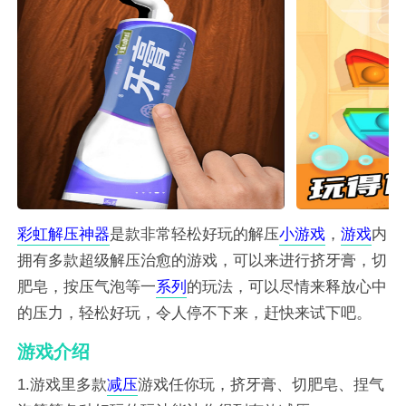
彩虹
解压
神器
是款非常轻松好玩的解压
小游戏
，
游戏
内
拥有多款超级解压治愈的游戏，可以来进行挤牙膏，切
肥皂，按压气泡等一
系列
的玩法，可以尽情来释放心中
的压力，轻松好玩，令人停不下来，赶快来试下吧。
游戏介绍
1.游戏里多款
减压
游戏任你玩，挤牙膏、切肥皂、捏气