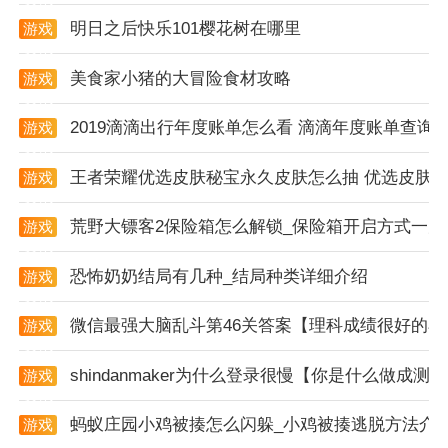
明日之后快乐101樱花树在哪里
游戏
资讯
美食家小猪的大冒险食材攻略
游戏
资讯
2019滴滴出行年度账单怎么看 滴滴年度账单查询
游戏
资讯
王者荣耀优选皮肤秘宝永久皮肤怎么抽 优选皮肤
游戏
资讯
荒野大镖客2保险箱怎么解锁_保险箱开启方式一览
游戏
资讯
恐怖奶奶结局有几种_结局种类详细介绍
游戏
资讯
微信最强大脑乱斗第46关答案【理科成绩很好的小
游戏
资讯
shindanmaker为什么登录很慢【你是什么做成测
游戏
资讯
蚂蚁庄园小鸡被揍怎么闪躲_小鸡被揍逃脱方法介
游戏
资讯