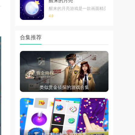
醒来的月亮
醒来的月亮游戏是一款画面精美，场景设计有
4.0
合集推荐
类似赏金侦探的游戏合集
粘土模拟解压游戏合集