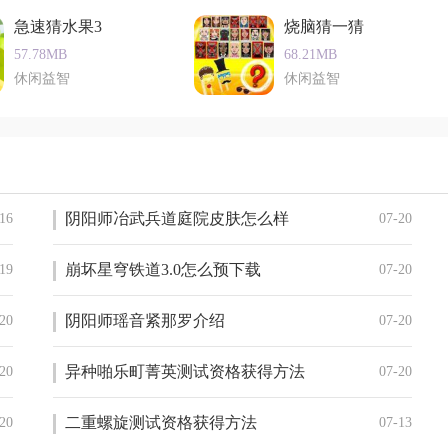
急速猜水果3
烧脑猜一猜
57.78MB
68.21MB
休闲益智
休闲益智
阴阳师冶武兵道庭院皮肤怎么样
16
07-20
崩坏星穹铁道3.0怎么预下载
19
07-20
阴阳师瑶音紧那罗介绍
20
07-20
异种啪乐町菁英测试资格获得方法
20
07-20
二重螺旋测试资格获得方法
20
07-13