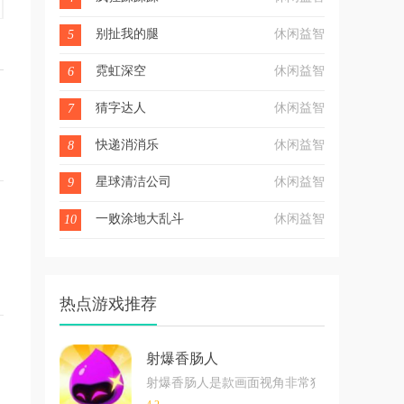
别扯我的腿
休闲益智
5
霓虹深空
休闲益智
6
猜字达人
休闲益智
7
快递消消乐
休闲益智
8
星球清洁公司
休闲益智
9
一败涂地大乱斗
休闲益智
10
热点游戏推荐
射爆香肠人
射爆香肠人是款画面视角非常独特的休闲闯关