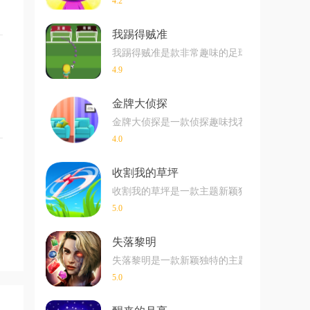
4.2
我踢得贼准
我踢得贼准是款非常趣味的足球射门闯关小游戏
4.9
金牌大侦探
金牌大侦探是一款侦探趣味找茬玩法的游戏，
4.0
收割我的草坪
收割我的草坪是一款主题新颖独特的超解压手
5.0
失落黎明
失落黎明是一款新颖独特的主题消除游戏在玩
5.0