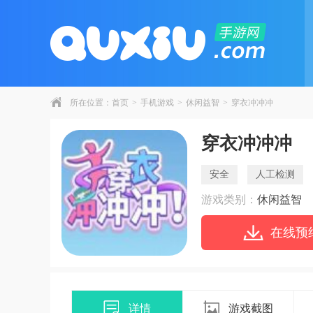
所在位置：
首页
>
手机游戏
>
休闲益智
>
穿衣冲冲冲
穿衣冲冲冲
安全
人工检测
游戏类别：
休闲益智
在线预
详情
游戏截图