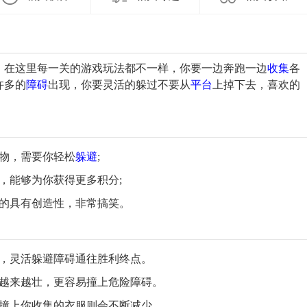
，在这里每一关的游戏玩法都不一样，你要一边奔跑一边
收集
各
许多的
障碍
出现，你要灵活的躲过不要从
平台
上掉下去，喜欢的
物，需要你轻松
躲避
;
，能够为你获得更多积分;
较的具有创造性，非常搞笑。
集，灵活躲避障碍通往胜利终点。
得越来越壮，更容易撞上危险障碍。
心撞上你收集的衣服则会不断减少。