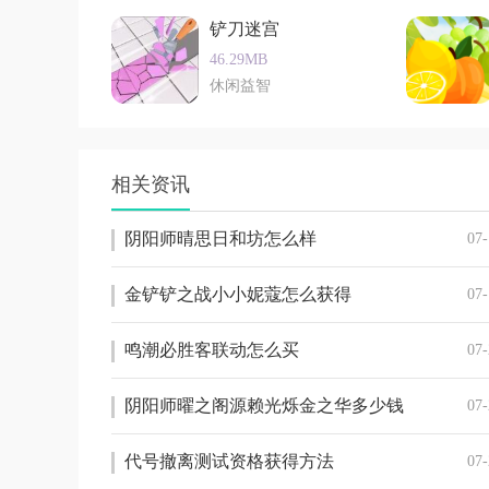
铲刀迷宫
46.29MB
休闲益智
相关资讯
阴阳师晴思日和坊怎么样
07-
金铲铲之战小小妮蔻怎么获得
07-
鸣潮必胜客联动怎么买
07-
阴阳师曜之阁源赖光烁金之华多少钱
07-
代号撤离测试资格获得方法
07-