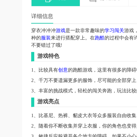
详细信息
穿衣冲冲冲
游戏
是一款非常趣味的
学习
闯关
游戏
种的
服装
来进行搭配穿上。在
跑酷
的过程中会有
不要错过了哦!
游戏特色
1、比较具有
创意
的跑酷游戏，这里有很多的障碍
2、千万不要遗漏更多的服饰，尽可能的全部穿上
3、丰富的挑战模式，轻松的闯关奔跑，玩法比
游戏亮点
1、比基尼、热裤、貂皮大衣等众多服装自由收
2、随着你不断收集并穿上衣服，你的角色也变
3、敏捷反应躲避开各个地方的障碍，如果不小