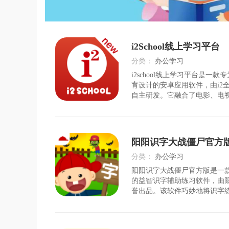
i2School线上学习平台
分类：
办公学习
i2school线上学习平台是一
时间：
2026-08-03
育设计的安卓应用软件，由i2
自主研发。它融合了电影、电
热门经典视频的配音功能，并引
少儿英语科创团队原创的actout!、co
等互动内容，旨在通过趣味配
阳阳识字大战僵尸官方
分类：
办公学习
阳阳识字大战僵尸官方版是一
时间：
2026-08-04
的益智识字辅助练习软件，由
誉出品。该软件巧妙地将识字
僵尸对战游戏中，让孩子在保
快乐学习汉字、拼音、笔画、
等知识点。通过上百种丰富的