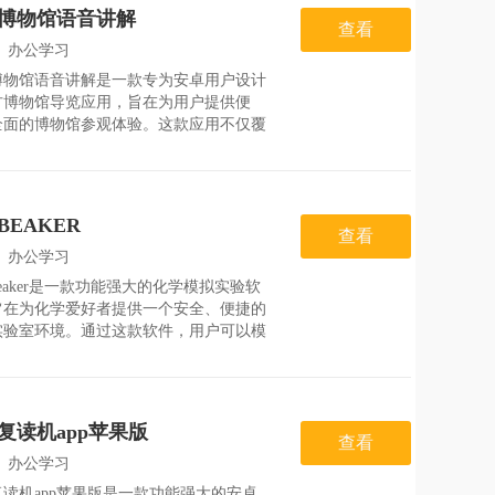
还通过趣味的情
博物馆语音讲解
查看
：
办公学习
博物馆语音讲解是一款专为安卓用户设计
：
2026-08-06
方博物馆导览应用，旨在为用户提供便
全面的博物馆参观体验。这款应用不仅覆
国家博物馆内的所有展览和展品，还通过
的语音讲解内容，帮助用户深入了解每件
的历史背景、文化内涵和艺术价值。用户
在家中或现场通过手
BEAKER
查看
：
办公学习
eaker是一款功能强大的化学模拟实验软
：
2026-07-25
旨在为化学爱好者提供一个安全、便捷的
实验室环境。通过这款软件，用户可以模
种化学实验，包括溶液混合、沉淀反应、
中和等，不仅可以在无风险的环境中探索
知识，还能观察化学反应的动画演示，增
解和记忆。
复读机app苹果版
查看
：
办公学习
读机app苹果版是一款功能强大的安卓