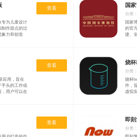
习，
版
国家
查看
分类
款专为儿童设计
国家
时间
拟制作甜点的过
的官
想象力和创造
捷、
点制作方法和详
盖了
乐中学习烹饪知
丰富
件内的甜点种类
文物
可以
烧杯
查看
分类
安卓应用，旨在
烧杯b
时间
于手头的工作或
件，
程，用户可以在
虚拟
在这段时间内离
拟各
直观的反馈机制
酸碱
提高工作和学习
化学
强理
即刻
查看
分类
卓用户打造的益
即刻复