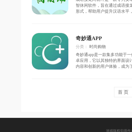
时间：
2026-08-06
智休闲软件，旨在通过成语接
形式，帮助用户提升汉语水平
能力。该软件集成了丰富的成
大量常见及不常见的成语，不
拼音和详细解释，还融入了各种
式，让用户在轻松愉
奇妙通APP
分类：
时尚购物
奇妙通app是一款集多功能于
时间：
2026-07-29
卓应用，它以其独特的界面设
内容和创新的用户体验，成为
用软件之一。无论是日常生活
奇妙通app都能为用户提供便
务，让用户的数字生活更加丰
点1.个性化推荐系
首 页
游戏版权归原作