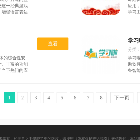
时间
龙这一经典游戏
应用
，增强语言表达
学习
语词库，涵盖了
帮助
仅提供了成语的
巧。
小游戏和pk模
讲训
助。软
学习
查看
分类
一体的综合性安
学习
时间
计、丰富的功能
助软
了当下热门的应
备智
还是工作学习，
能，
捷、高效的服
好，
富多彩。软件亮
能轻
量资
1
2
3
4
5
6
7
8
下一页
者享有，如无意之中侵犯了您的版权，请按照《版权保护投诉指引》来信告知，本站