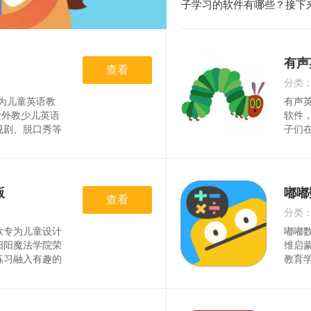
子学习的软件有哪些？接下
有声
查看
分类
款专为儿童英语教
有声
时间
全外教少儿英语
软件
视剧、脱口秀等
子们
入了i2全外教
汇集
pycatthat
和难
音
子使
孩子
版
嘟嘟
查看
分类
款专为儿童设计
嘟嘟
时间
阳阳魔法学院荣
维启
练习融入有趣的
教育
卫领地的互动中
载体
同音字和反义字
戏，
互动形式，调动
秘。