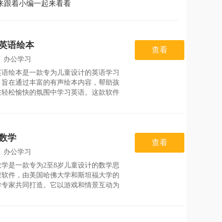
来跟着小编一起来看看
英语绘本
查看
：
办公学习
英语绘本是一款专为儿童设计的英语学习
：
2026-07-25
，旨在通过丰富的有声绘本内容，帮助孩
在轻松愉快的氛围中学习英语。这款软件
了大量的原版英语绘本，涵盖了多种主题
度级别，适合不同年龄段和学习水平的孩
用。通过生动的画面和纯正的英语发音，
们可以在享受阅读
数学
查看
：
办公学习
数学是一款专为2至8岁儿童设计的数学思
：
2026-07-26
蒙软件，由美国哈佛大学和斯坦福大学的
学专家共同打造。它以游戏和情景互动为
，将复杂的数学知识转化为简单有趣的游
让孩子在轻松愉快的氛围中探索数学的奥
这款软件不仅提供了丰富的数学知识点练