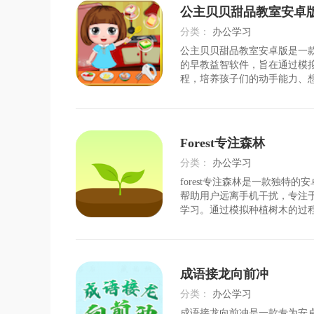
孩子大脑的思维、情感
公主贝贝甜品教室安卓
分类：
办公学习
公主贝贝甜品教室安卓版是一
时间：
2026-07-26
的早教益智软件，旨在通过模
程，培养孩子们的动手能力、
力。这款软件提供了丰富的甜
细的步骤引导，让孩子们在玩
识，享受制作甜品的乐趣。软
繁多，包括纸杯蛋糕、黄
Forest专注森林
分类：
办公学习
forest专注森林是一款独特的
时间：
2026-07-25
帮助用户远离手机干扰，专注
学习。通过模拟种植树木的过
设定的时间内专注于任务，若
开应用，树木将会枯萎。这种
使得用户更有动力保持专注，
效率。软件亮点
成语接龙向前冲
分类：
办公学习
成语接龙向前冲是一款专为安