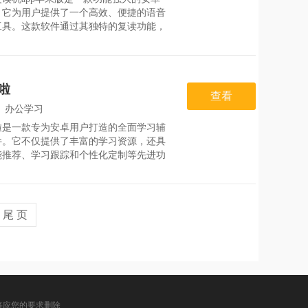
：
2026-07-28
，它为用户提供了一个高效、便捷的语音
工具。这款软件通过其独特的复读功能，
用户更好地掌握语音、发音和口语表达技
无论是学习英语、其他外语，还是进行演
练，即刻复读机都能为用户提供极大的帮
件亮点1.高
啦
查看
：
办公学习
啦是一款专为安卓用户打造的全面学习辅
：
2026-07-30
件。它不仅提供了丰富的学习资源，还具
能推荐、学习跟踪和个性化定制等先进功
帮助用户更高效地学习。软件界面简洁友
操作流畅，无论是学生还是职场人士，都
松上手，享受学习的乐趣。软件亮点1.海
源：涵盖各个学
尾 页
将应您的要求删除