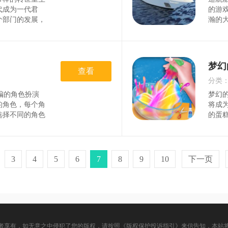
时间
代成为一代君
的游
个部门的发展，
瀚的
从而不必害怕其
索不
去来征服整个世
单的
古风气息浓厚，
视角
丰富流行的元素
意思
梦幻
极棒，展现出自
查看
家可
略皇帝身边的人
完成
分类
联系啦！游戏特
戏的
改编的角色扮演
梦幻
时间
的角色，每个角
将成
选择不同的角色
的蛋
这将为你带来最
效益
致的角色场景。
到很
物进行持续而复
饰自
有趣的游戏组
装，
3
4
5
6
7
8
9
10
下一页
己驾驶汽车来进
多的
种美丽风景，能
来解
。2、玩家
戏当
去
者享有，如无意之中侵犯了您的版权，请按照《版权保护投诉指引》来信告知，本站