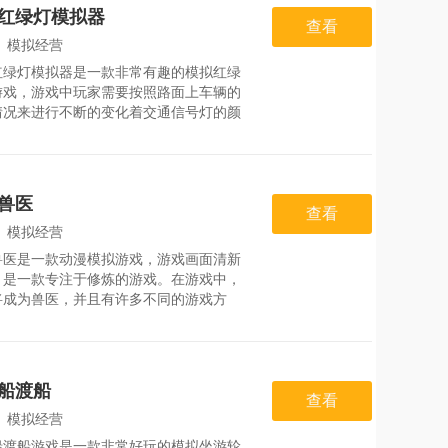
老板总是给你这个刚出社会的小青年画大
红绿灯模拟器
2、干三人的工作给一人的钱，美其名曰
查看
提供历练的机会，终于有一天你对着这些
：
模拟经营
忍无可忍的时候，3、拿起身边趁手的工
红绿灯模拟器是一款非常有趣的模拟红绿
：
2026-07-27
游戏，游戏中玩家需要按照路面上车辆的
情况来进行不断的变化着交通信号灯的颜
来让每一辆汽车都能够顺利通常的驶过，
证交通的正常运行。游戏特色1.现实中相
红绿灯机制，玩家可以突破你的生活体
2.交通灯的设计与这里的交通状况密切相
兽医
设置后，不要阻止重新检查。3.随着挑战
查看
深，有更多的十字路口和更多的交通灯供
：
模拟经营
制。游戏亮点1.随时随地免费旅游
兽医是一款动漫模拟游戏，游戏画面清新
：
2026-08-02
，是一款专注于修炼的游戏。在游戏中，
将成为兽医，并且有许多不同的游戏方
他们会遇到不同的宠物。新手玩家只需要
新手教程突破，照顾好自己的宠物，恢复
即可。游戏内容1.玩家需要帮助更多宠物
治疗，并让他们成长起来。2.非常好玩的
船渡船
游戏，每天也会有很多任务出现，非常有
查看
救援游戏。3.更有大量的游戏关卡，需要
：
模拟经营
各种道具，快来闯关吧。游戏特色1
船渡船游戏是一款非常好玩的模拟坐游轮