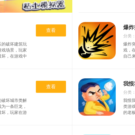
爆炸
查看
分类
压的破坏建筑玩
爆炸
时间
游戏场景，玩家
戏，
破坏，在游戏中
自己
自己的武器有很
的物
尽情的在游戏中
玩家
破坏建筑游戏，
色1
建筑。2、在搭
更真
我恨
择零部件，通过
查看
正确
件。3、同时玩
难度
分类
经过不断优化，
玩家
的破坏城市类解
我恨
时间
还
成为一条巨龙，
类游
破坏，玩家在游
的老
将城市全部都破
被一
1、匹配战斗打
进行
闭，拿出你最强
遇到