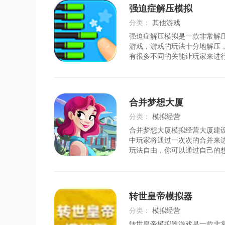
大的攻击来帮助你击败各种龙
强迫症解压模拟
越强大，你打败敌人就越多很
常有竞争力的水平。3、你可
分类：
其他游戏
自由战斗!只有通过不断的战斗
强迫症解压模拟是一款非常解
时间：
2026-07-25
游戏，游戏的玩法十分地解压
有很多不同的关能让玩家来进
关卡的难度都是十分地简单的
的解压玩法等着玩家的体验。
多好玩的小游戏为你提供，你
完成，非常的减压有趣。2、
合并梦想大厦
你闯关成功的时候，你都可以
分，获取奖励。3、心情不好
分类：
模拟经营
把，可以快速放松自己，同时
合并梦想大厦模拟经营大厦建
时间：
2026-07-25
戏
中玩家将通过一次次的合并来
玩法自由，你可以通过自己的
的合并与摆放，来最终建造一
厦，各种的家具金额装饰物可
绍1，保证会让很多朋友都喜
以不是只有你一个人，都充满
转世皇帝模拟器
筑是独一无二的。2，游戏内
要是关卡非常多，会不一样，
分类：
模拟经营
省去了时间，给你带来更好的
转世皇帝模拟器游戏是一款非