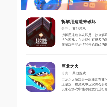
拆解用建造来破坏
分类：
其他游戏
拆解用建造来破坏是一款来解
时间：
2026-08-03
法的游戏，在游戏中有很多的
在游戏中能尽情的开始自己的
玩家还能建造自己的武器，使
强的威力，拿起自己的武器，
破坏。游戏特色1、一款物理
通过建造摧毁装置来破坏目标
巨龙之火
建装置过程中，玩家可自由选
攻略关卡之后还能解锁新的部
分类：
其他游戏
家还能重新挑战先前地关卡，
巨龙之火游戏是一款非常有趣
时间：
2026-07-24
压游戏，在游戏中玩家将会身
玩家在游戏中能够随意的进行
戏中可以通过自己的神龙之力
坏掉，十分地解压。游戏特色
经典对决等你玩，其他玩家关