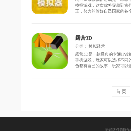
时间：
2026-07-31
上
模拟游戏，这次你将穿越到古
王，努力的管好自己国家的各
让国家的实力能够不断增强，
它国家的入侵，并且还能反过
界。游戏优势1、游戏里面的
使得广大玩家感到无比沉浸，
露营3D
融入；2、每一次的体验感都
己不一般的风采魅力；3、攻
分类：
模拟经营
物，与其建立更加深厚的利益
露营3D是一款经典的卡通IP
时间：
2026-08-04
色
手机游戏，玩家可以选择不同
色都有自己的故事，玩家可以
来体验不同故事之间的联系，
新的卡通RPG手机游戏和更精
基于回合的游戏玩法需要与怪
杂的战斗，这会给你带来更多
首 页
合。游戏特色1、玩家能够自
行露营，能够欣赏到沿途的各
够给玩家带来不一样的游戏体验
游戏版权归原作