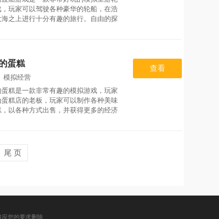
：
2026-07-31
戏，玩家可以驾驶各种豪华的轮船，在浩
大海之上进行十分有趣的旅行。自由的探
同的区域，顺利的停靠在城市的港口。简
操作，简约的画面，以及非常逼真的游戏
。游戏特色1、驾驶船破去行驶，非常有
的游戏。游戏中趣味感受是无限的;2、玩
的蛋糕
以在游戏里面感受自由的探索冒险体验，
查看
各种各样形形色色的停泊游戏任务;3、游
：
模拟经营
总体操作非常的简单，好好地力度就
的蛋糕是一款非常有趣的模拟游戏，玩家
：
2026-07-24
为蛋糕店的老板，玩家可以制作各种美味
糕，以各种方式出售，并获得更多的经济
。游戏非常简单，玩家可以轻松玩，感受
多乐趣。游戏特色1、玩家能够好好的装
己制作出来的蛋糕，进行各种各样的包
来卖出更高的价格。2、游戏当中有着很
尾 页
任务，玩家可以去自由的完成这些任务，
锁更多蛋糕的制作方法。游戏亮点1、游
中有着很多不一样的游戏玩法，玩家可以
将应您的要求删除