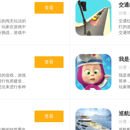
。2、你的攻击
奇葩
交通
简单，这里是非
查看
饼。
以在不同的领域
为你
分类
，你才能成为
事情
压的闯关玩法的
交通
时间
，玩家在游戏中
灯的
行挑战，游戏中
交通
，有很多的丰富
色，
游戏特色1、超
来保
可以发挥脑力去
同的
每一个小游戏当
验。
我是
提升自己的积
查看
关。
的玩家来体验一
的加
分类
沉浸其中的玩游
您控
设的游戏，游戏
我是
时间
进行包房建造，
简单
想法来进行各种
玩家
座梦想中的大
式，
以解锁。游戏介
按照
欢，加入玩家可
健康
了挑战，希望建
进行
巡航
容非常丰富，主
查看
休闲
还有背景音乐，
趣的
分类
心情。3，操作
收集
常棒的转世重生
巡航