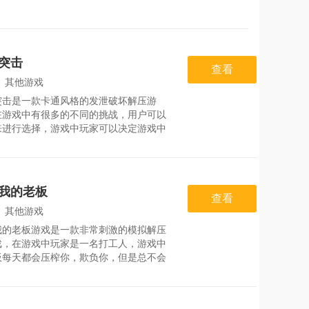
突击
查看
：
其他游戏
突击是一款卡通风格的发泄破坏解压游
：
2026-07-31
在游戏中有很多的不同的挑战，用户可以
来进行选择，游戏中玩家可以决定游戏中
品会不会爆炸，游戏玩起来十分地解压，
可以通过自己不断地来进行爆炸。游戏特
，逼真的声音和物理使爆炸攻击游戏感觉
实和刺激，把炸弹放在不同的位置，放在
我的老板
的位置，然后等待敌人杀死它。2，游戏
查看
不是很高，是一个极好的破坏过程，释放
：
其他游戏
的压力，玩家可以决定这个东西是会爆炸
我的老板游戏是一款非常刺激的模拟解压
：
2026-08-01
戏，在游戏中玩家是一名打工人，游戏中
板每天都会压榨你，欺负你，但是总不会
直欺压，玩家抓住了机会，对自己的老板
报复，十分地解压。游戏特色1、当自己
奇葩老板的时候，更是难言心中的愤怒，