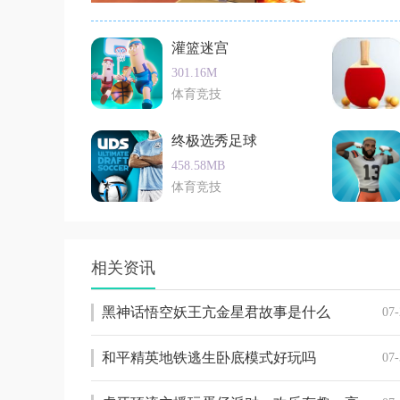
灌篮迷宫
301.16M
体育竞技
终极选秀足球
458.58MB
体育竞技
相关资讯
黑神话悟空妖王亢金星君故事是什么
07-
和平精英地铁逃生卧底模式好玩吗
07-