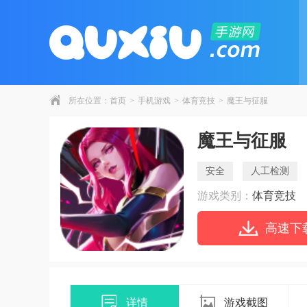
所在位置：
首页
>
手机游戏
>
体育竞技
>
魔王与征服
魔王与征服
安全
人工检测
游戏类别：
体育竞技
高速下
详情
游戏截图