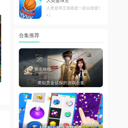
人类篮球王
人类篮球王游戏是一款以投篮为主题的模拟类
4.2
合集推荐
类似赏金侦探的游戏合集
粘土模拟解压游戏合集