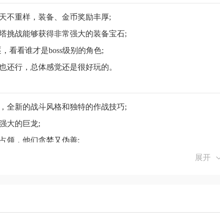
天不重样，装备、金币奖励丰厚;
塔挑战能够获得非常强大的装备宝石;
看看谁才是boss级别的角色;
得也还行，总体感觉还是很好玩的。
，全新的战斗风格和独特的作战技巧;
强大的巨龙;
占领，他们贪婪又伪善;
秽者以审判，给所有背叛者以毁灭。
展开
醒；
领。他们贪婪又伪善，狡诈又软弱；