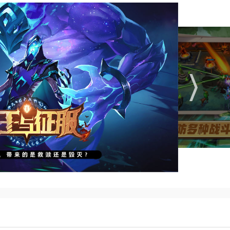
处，企盼您的回归；
苏醒；
以审判，给所有背叛者以毁灭。