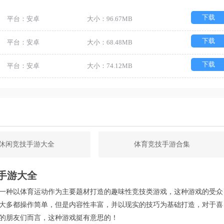
下载
平台：安卓
大小：96.67MB
下载
平台：安卓
大小：68.48MB
下载
平台：安卓
大小：74.12MB
休闲竞技手游大全
体育竞技手游合集
手游大全
一种以体育运动作为主要题材打造的趣味性竞技类游戏，这种游戏的受众
大多都操作简单，但是内容性丰富，并以现实的技巧为基础打造，对于喜
的朋友们而言，这种游戏挺有意思的！