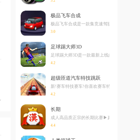
3.2
极品飞车合成
极品飞车合成是一款集竞速驾驶与车辆合成为
3.0
足球踢大师3D
足球踢大师3D是一款最新上线的模拟足球游
4.2
超级匝道汽车特技跳跃
新!赛车特技赛车!你喜欢赛车特技吗?这个跳
4.2
长期
成人高品质正宗的长期比赛▶真正的大师级明
4.4