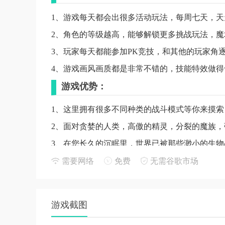
1、游戏每天都会出很多活动玩法，每周七天，天
2、角色的等级越高，能够解锁更多挑战玩法，魔
3、玩家每天都能参加PK竞技，和其他的玩家角逐，
4、游戏画风画质都是非常不错的，技能特效做
游戏优势：
1、这里拥有很多不同种类的战斗模式等你来摸索
2、面对贪婪的人类，高傲的精灵，分裂的魔族，
3、在您长久的沉眠里，世界已被那些渺小的生物
4、强大的魔侍们渴望追随您的脚步，给所有污
需要网络
免费
无需谷歌市场
小编点评：
尊敬的魔王大人，请允许您最卑微的仆人将您唤
游戏截图
在您长久的沉眠里，世界已被那些渺小的生物占