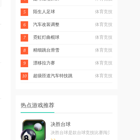
陌生人足球
体育竞技
5
汽车改装调整
体育竞技
6
霓虹灯曲棍球
体育竞技
7
精细跳台滑雪
体育竞技
8
漂移拉力赛
体育竞技
9
超级匝道汽车特技跳跃
体育竞技
10
热点游戏推荐
决胜台球
决胜台球是款台球竞技比赛闯关游戏，游戏中玩