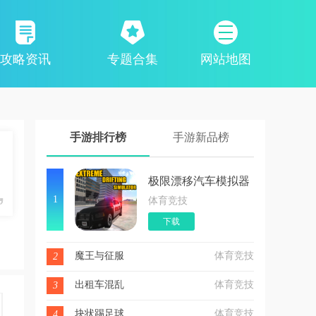
攻略资讯
专题合集
网站地图
手游排行榜
手游新品榜
极限漂移汽车模拟器
1
体育竞技
下载
魔王与征服
体育竞技
2
出租车混乱
体育竞技
3
块状踢足球
体育竞技
4