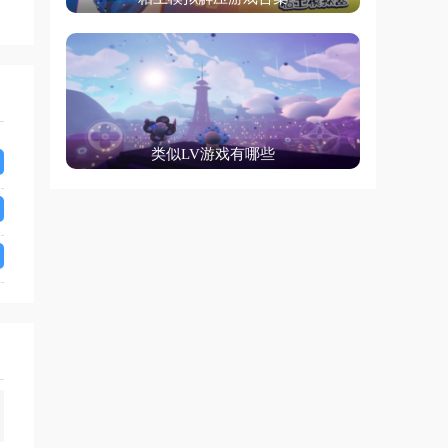
类似LV游戏有哪些