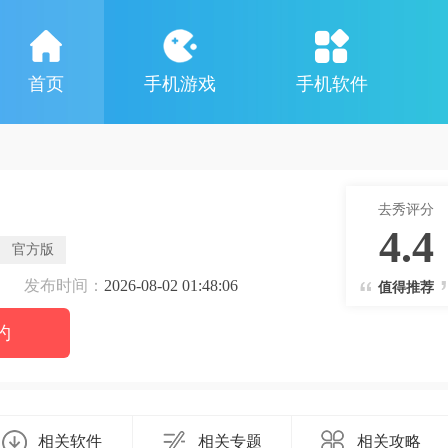
首页
手机游戏
手机软件
去秀评分
4.4
官方版
发布时间：
2026-08-02 01:48:06
值得推荐
约
相关软件
相关专题
相关攻略