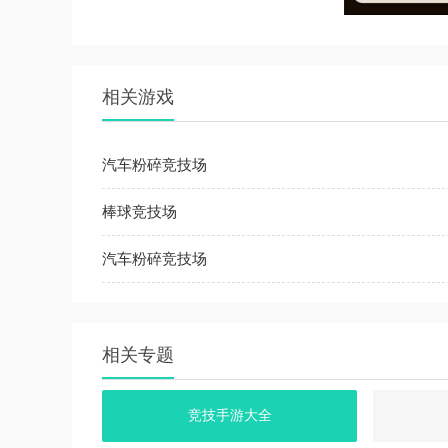
相关游戏
汽车粉碎竞技场
棒球竞技场
汽车粉碎竞技场
相关专题
竞技手游大全