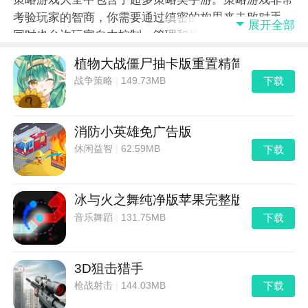
考验玩家的智商，你需要通过缜密的构思来击败对手，
展开全部
同时也允许玩家自由控制、管理和使用游戏中的人物，
至于能否取得胜利就要靠你自己啦！
植物大战僵尸抽卡版重置精简版
下载
战争策略
|
149.73MB
消防小英雄免广告版
下载
休闲益智
|
62.59MB
冰与火之舞纯净版苹果完整版
下载
音乐舞蹈
|
131.75MB
3D狙击猎手
下载
枪战射击
|
144.03MB