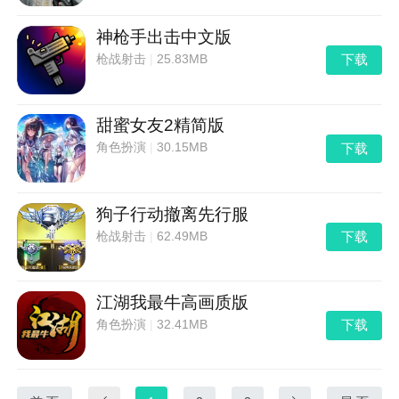
神枪手出击中文版
下载
枪战射击
|
25.83MB
甜蜜女友2精简版
下载
角色扮演
|
30.15MB
狗子行动撤离先行服
下载
枪战射击
|
62.49MB
江湖我最牛高画质版
下载
角色扮演
|
32.41MB