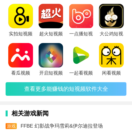
上面就是逗乐短视频的全部内容了，本站还有更多类似
可以随意的制作视频，在各种平台上发布，只要你的视频有人
逗乐短视频的软件，关注我们可以第一时间了解哦。
看就可以获得一定的钱。
实拍短视频
超火短视频
一点播短视
大公鸡短视
看瓜视频
开启短视频
一起看视频
闲看视频
查看更多能赚钱的短视频软件大全
相关游戏新闻
FFBE 幻影战争玛雪莉&伊尔迪拉登场
游戏
资讯