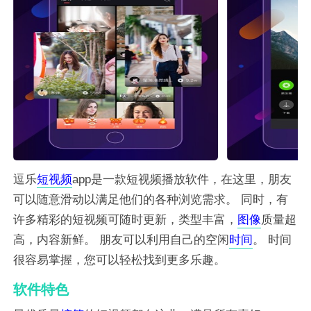
逗乐
短视频
app是一款短视频播放软件，在这里，朋友
可以随意滑动以满足他们的各种浏览需求。 同时，有
许多精彩的短视频可随时更新，类型丰富，
图像
质量超
高，内容新鲜。 朋友可以利用自己的空闲
时间
。 时间
很容易掌握，您可以轻松找到更多乐趣。
软件特色