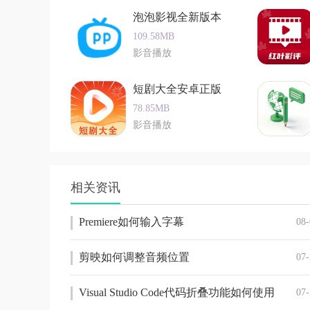
泡泡影视全新版本
软件创新
109.58MB
影音播放
1. 实时更新：不晚屋实时更新影视资源，确保
2. 离线下载：支持视频下载功能，用户可以将
短剧大全安卓正版
3. 投屏功能：软件支持投屏功能，用户可以将
78.85MB
影音播放
4. 个性化设置：用户可以根据自己的喜好调整
app亮点
1. 免费观看：不晚屋提供免费的观影服务，用
相关资讯
2. 无广告打扰：软件全程无广告打扰，用户可以
Premiere如何输入字幕
08-
3. 多功能支持：除了观影功能外，不晚屋还支
4. 社交互动：用户可以在软件内发表评论、分
剪映如何调整音频位置
07-
5. 跨平台兼容：软件支持多种安卓设备，兼容
Visual Studio Code代码折叠功能如何使用
07-
软件实用