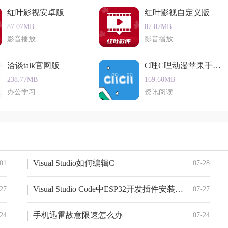
红叶影视安卓版
红叶影视自定义版
87.07MB
87.07MB
影音播放
影音播放
用户能够第一时间观看到最新的影视作品。
喜欢的影视资源下载到本地，随时随地观看。
洽谈talk官网版
C哩C哩动漫苹果手机版
手机上的影视内容投屏到电视上，享受大屏观影的乐趣。
238.77MB
169.60MB
办公学习
资讯阅读
软件的字体大小、背景颜色等设置，打造个性化的观影体验。
户无需付费即可观看各种影视内容。
安心观影。
Visual Studio如何编辑C
01
07-28
持小说阅读、听书等多种功能，满足用户多样化的娱乐需求。
享观影心得，与其他用户进行互动交流。
Visual Studio Code中ESP32开发插件安装失败如何解决
27
07-27
性好，用户无需担心设备兼容性问题。
手机迅雷故意限速怎么办
24
07-24