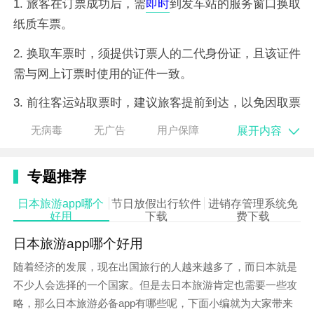
1. 旅客在订票成功后，需
即时
到发车站的服务窗口换取
纸质车票。
2. 换取车票时，须提供订票人的二代身份证，且该证件
需与网上订票时使用的证件一致。
3. 前往客运站取票时，建议旅客提前到达，以免因取票
耽误行程。平常应比发车
时间
至少提前半小时以上，黄
展开内容
无病毒
无广告
用户保障
金周/长假期应至少提前一小时以上。
4. 网站目前只发售全价票，不发售优待票、
儿童
票。
专题推荐
日本旅游app哪个
节日放假出行软件
进销存管理系统免
好用
下载
费下载
日本旅游app哪个好用
随着经济的发展，现在出国旅行的人越来越多了，而日本就是
不少人会选择的一个国家。但是去日本旅游肯定也需要一些攻
略，那么日本旅游必备app有哪些呢，下面小编就为大家带来