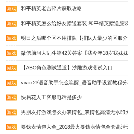
1. 提供山西省内各汽车客运站的班次查询功能，帮助用
和平精英老吉碎片获取攻略
游戏
户了解不同时段的车次信息。
资讯
和平精英怎么给好友赠送套装 和平精英赠送服装
游戏
2. 支持在线购票服务，用户可通过app直接购买汽车
资讯
票，无需到车站排队等候。
明日之后哪个区不用排队【排队人最少的区服介绍
游戏
资讯
3. 提供客运站信息查询功能，包括客运站地址、联系电
微信脑洞大乱斗第42关答案【我今年18岁我妹妹
游戏
话等详细信息。
资讯
app特点
【ABO角色测试通道】沙雕游戏测试入口
游戏
资讯
1. 便捷出行：每天提供多个不同时段的班次，满足用户
vivox23语音助手怎么唤醒_语音助手设置教程分享
游戏
多样化的出行需求。
资讯
快易花人工客服电话是多少
游戏
2. 卓越服务：为用户提供最
专业
的服务，随时解决用户
资讯
的各类问题。
男朋友打游戏怎么办表情包_表情包高清无水印大
游戏
资讯
3. 快速高效：下单支付后，系统立即响应，确认购票成
要钱表情包大全_2018最火要钱表情包全套高清无
游戏
功。
资讯