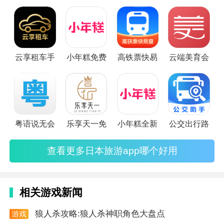
日本旅游app推荐，这里有关于景点、交通、住宿等的丰富信
息，赶紧来看看吧。
云享租车手
小年糕免费
高铁票快易
云端美育会
粤语说无会
乐享天一免
小年糕全新
公交出行路
查看更多日本旅游app哪个好用
相关游戏新闻
软件功能
狼人杀攻略:狼人杀神职角色大盘点
游戏
资讯