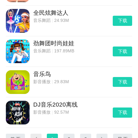
全民炫舞达人
下载
音乐舞蹈
|
24.93M
劲舞团时尚娃娃
下载
音乐舞蹈
|
197.89MB
音乐鸟
下载
影音播放
|
29.83M
DJ音乐2020离线
下载
影音播放
|
92.57M