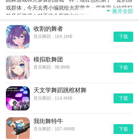
戏群体，今天去秀小编就给大家带来一些市面上比较好
展开全部
的音乐游戏！对于这个新推出的游戏类型来说，和传统
游戏不同，这类游戏主要以音乐为主，玩家可以随着音
收割的舞者
乐的节拍来进行游戏，对于游戏玩家可能说比较困难，
下载
音乐舞蹈
|
169.1MB
但是同样的玩家可以循序渐进，有易而难，渐渐的也能
掌握游戏的规律，成为手速达人。
模拟歌舞团
下载
音乐舞蹈
|
98.8MB
天文学舞蹈跳棺材舞
下载
音乐舞蹈
|
114.4MB
我街舞特牛
下载
音乐舞蹈
|
157.46MB