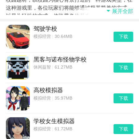
这种游戏里，各位玩家们将能够通过极其简单的方式，
展开全部
以最为轻松的方式，体验带各位从未有过的校园日常生
活或者是校园青春恋爱，非常的棒，感兴趣的朋友们速
驾驶学校
来去秀手游网下载它吧！
下载
模拟经营
|
30.64MB
黑客与诺布怪物学校
下载
休闲益智
|
61.27MB
高校模拟器
下载
模拟经营
|
35.97MB
学校女生模拟器
下载
模拟经营
|
61.72MB