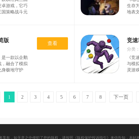
时间
安卓游戏，它巧
生存
三国策略战斗元
地表
三结义开启征
秘地
通过探索地图、
线、
，培养武将提升
技，
索、
精简版
竞速
查看
分类
简版》是一款以企鹅
《竞
时间
戏，融合了模拟
与模
化身极地守护
灵游
领养企鹅蛋，通
Q萌
育个性化企鹅家
道、
风呈现企鹅的日
障碍
利用
1
2
3
4
5
6
7
8
下一页
者享有，如无意之中侵犯了您的版权，请按照《版权保护投诉指引》来信告知，本站