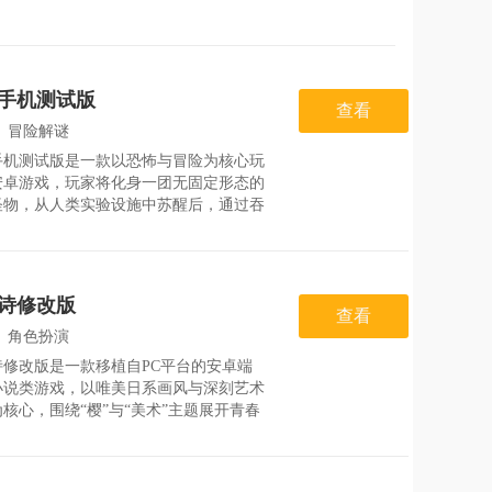
手机测试版
查看
：
冒险解谜
手机测试版是一款以恐怖与冒险为核心玩
：
2026-08-06
安卓游戏，玩家将化身一团无固定形态的
怪物，从人类实验设施中苏醒后，通过吞
类、破坏设施逐步进化，解锁包括“蛛状
“刃状突进”“肉刺放射”在内的多样化技
最终揭开自身起源的真相。游戏以像素风
现阴暗血腥的
诗修改版
查看
：
角色扮演
诗修改版是一款移植自PC平台的安卓端
：
2026-08-06
小说类游戏，以唯美日系画风与深刻艺术
核心，围绕“樱”与“美术”主题展开青春
物语。玩家通过文字阅读与关键对话选
解锁不同角色的个人剧情线与多结局，体
合印象派艺术史、天才与凡人成长命题的