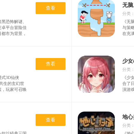
沉浸
无脑
查看
分类
暗黑恐怖解谜、
《无
时间
安卓平台冒险佳
与策
日都市为背景，
在充
的废墟场景中
默搞
I敌人，通过
统和
源收集与庇护所
性的
群、
少女
查看
分类
式3D仙侠
《少女
时间
共生的玄幻世
合了
素，玩家可召唤
演游
力、灵三大系契
界中
大战、情缘社交
礼、
技术打造细腻
精美C
物语”
地心
查看
分类
一款以经典三国
《地