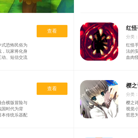
红怪
查看
分类
中式恐怖民俗为
红怪
时间
戏，玩家将化身
法的
互动、短信交流
血肉
诡异事件背后的
噬人
画面、诡异的背
放射”
出毛骨悚然的氛
能，
格呈
樱之
查看
分类
融合横版冒险与
樱之
时间
战国时代为背
视觉
日本传统乐器配
哲思为
斗氛围。玩家扮
校园
走位、卡牌驱动
择，
在随机生成的关
验融