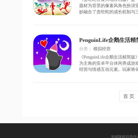
时间：
2026-08-06
题材为背景的像素风角色扮演
妙融合了贪吃蛇的成长机制与
素。玩家将化身刘备，从桃园
程，招募关羽、张飞等名将，
完成任务、挑战关卡获取资源
实力，在广袤的三国世界
PenguinLife企鹅生活
分类：
模拟经营
《PenguinLife企鹅生活精
时间：
2026-08-05
为主角的安卓平台休闲养成游
经营与情感互动元素。玩家将
者，在冰雪覆盖的虚拟世界中
过孵化、喂养、装扮等操作培
族。游戏以清新治愈的卡通画
常生活，涵
首 页
游戏版权归原作