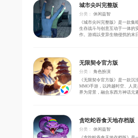
卡中挑战九大特色B
城市尖叫完整版
分类：
休闲益智
《城市尖叫完整版》是一款集
时间：
2026-08-06
生存战斗与创意互动于一体的
作。游戏以变异生物侵扰的末
玩家化身城市英雄，在3D还原
对抗马桶人、监控人等自适应A
声感辨位、物理机关破解、资
建造等多元玩法，揭开
无限契令官方版
分类：
角色扮演
《无限契令官方版》是一款沉浸
时间：
2026-08-06
MMO手游，以跨越时空、人灵
界为背景，融合东西方神话元
从三国名将到希腊神祇的圣、
灵，体验修炼飞升、跨服阵营
等多元玩法。游戏采用顶尖3D
场景，支持挂机自动战斗
贪吃蛇吞食天地存档版
分类：
休闲益智
《贪吃蛇吞食天地存档版》是