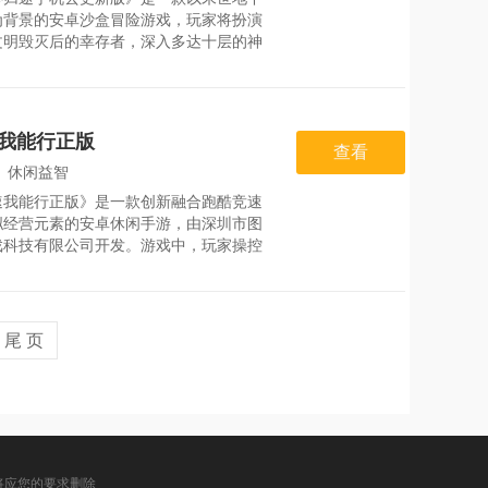
：
2026-08-05
为背景的安卓沙盒冒险游戏，玩家将扮演
文明毁灭后的幸存者，深入多达十层的神
下世界，通过挖掘资源、建造自动化生产
发展农业种植，逐步回收人类遗失的科
并邂逅性格各异的魔物娘。游戏融合了探
建造、种田、自动化
我能行正版
查看
：
休闲益智
速我能行正版》是一款创新融合跑酷竞速
：
2026-08-04
拟经营元素的安卓休闲手游，由深圳市图
戏科技有限公司开发。游戏中，玩家操控
弹簧造型角色，在多样化赛道（如水上赛
城市街道、雪山斜坡）中冲刺，通过躲避
、收集砖块金币、击败对手完成闯关，并
资源建造专属石头
尾 页
将应您的要求删除