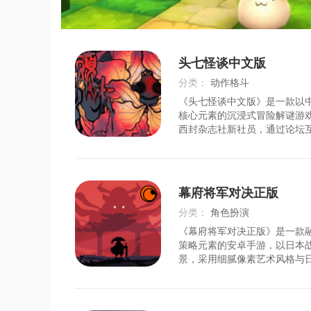
头七怪谈中文版
分类：
动作格斗
《头七怪谈中文版》是一款以
时间：
2026-08-06
核心元素的沉浸式冒险解谜游
西封杂志社新社员，通过论坛
和实地调查，深入探索一系列
因果报应体系。游戏以血红的
景音乐和跌宕起伏的剧情构建
围，玩家需在论坛帖子
幕府将军对决正版
分类：
角色扮演
《幕府将军对决正版》是一款
时间：
2026-08-06
策略元素的安卓手游，以日本
景，采用细腻像素艺术风格与
乐，打造出冷峻紧凑的武士决
演流浪武士，通过回合制战术
技能体系及深度Rogue元素，