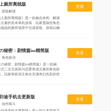
式叙事。游戏新
上厕所离线版
查看
：
冒险解谜
脑上厕所离线版》是一款融合休闲、解谜
：
2026-08-06
略元素的安卓单机游戏，玩家需操控角色
满挑战的厕所场景中完成冒险。游戏以幽
怪的画风为核心，结合随机事件、道具系
动态难度曲线，打造出兼具趣味性与挑战
玩法。玩家需通过画线引导角色避开虫
吸引蜜蜂，同时利用
の秘密：剧情篇ios精简版
查看
：
角色扮演
の秘密：剧情篇ios精简版》是一款融
：
2026-08-06
日式二次元画风与恋爱养成元素的角色扮
戏，玩家将扮演主角在充满奇幻色彩的世
邂逅性格迥异的可爱少女，通过对话、送
约会等互动提升好感度，解锁专属剧情与
G。游戏以“魔法少女战斗”与“日常恋爱
双线交织
归途手机去更新版
查看
：
动作格斗
心归途手机去更新版》是一款以末世地下