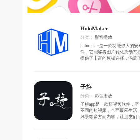
HoloMaker
分类：
影音播放
holomaker是一款功能强大
时间：
2026-07-25
件，它能够将图片转化为动态
提供了丰富的模板选择，涵盖
足用户的多样化需求。这款软
手，用户可以轻松制作出专业
软件亮点1.海量特效视频模板：ho
供
子斿
分类：
影音播放
子斿app是一款短视频软件，
时间：
2026-08-05
不同的短视频，全面展示生活
风景等多方面内容，让朋友们
频，利用自己的空闲时间随时
看视频，收获更多欢乐，发现
斿app里的所有视频质量非常的