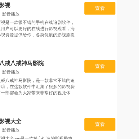
还能将短
影视
查看
：
影音播放
影视是一款很不错的手机在线追剧软件，
：
2026-07-28
里用户可以更好的在线进行影视观看，海
影视资源提供给你，各类优质的影视剧提
你，汇聚全网最新最热的影视推荐，喜欢
视剧作品推荐给你，满足不同用户的追影
，超多精彩的内容提供给你，感兴趣的用
以下载体验飞妃影
yy八戒八戒神马影院
查看
：
影音播放
y八戒八戒神马影院，是一款非常不错的追
：
2026-07-28
件哦，在这款软件中汇集了很多的影视资
每一部都会为大家带来非常好的视觉体
无码高清的版本更加流畅，还有各种影视
你来点赞哦！97yy八戒八戒神马影院特
1、没事就在上面看一些吐槽之类的，这
己就不用到
影视大全
查看
：
影音播放
视大全app是一款精心打造的影视播放