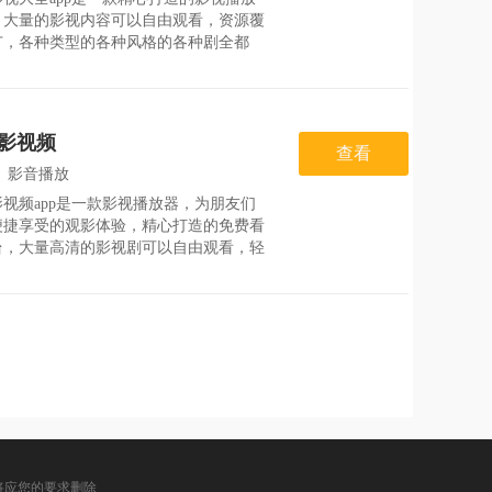
：
2026-08-02
，大量的影视内容可以自由观看，资源覆
广，各种类型的各种风格的各种剧全都
轻松享受精彩的看剧时光，在乐乐影视大
p上看视频，高清的画质不卡顿的播放体
让朋友们可以免费看各种精彩剧集。乐乐
全app特色
影视频
查看
：
影音播放
视频app是一款影视播放器，为朋友们
：
2026-08-05
便捷享受的观影体验，精心打造的免费看
台，大量高清的影视剧可以自由观看，轻
满足朋友们的各种观影需求，并且还有同
源实时上新，带来流畅的视频观影体验，
良好的观影体验，随时都可以享受看影视
乐趣。酷喵影视
将应您的要求删除