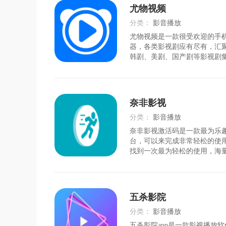
特色1、随时随
尤物视频
分类：
影音播放
尤物视频是一款很受欢迎的手
时间：
2026-08-01
器，各类影视剧应有尽有，汇
韩剧、美剧、国产剧等影视剧
用户可以更好的在线追剧，想
可以找到，分类齐全，随时可
气榜单实时更新，在这里发现
感兴趣的用户可以下载体
奈非影视
分类：
影音播放
奈非影视激活码是一款最为乐
时间：
2026-08-04
台，可以来完成非常轻松的使
找到一次最为轻松的使用，海
的下载还有使用，来完成一次
用，可以和自己的好友一起完
十足。奈非影视特色：电影，
乐，游戏；简约清爽交互
五杀影院
分类：
影音播放
五杀影院app是一款影视播放