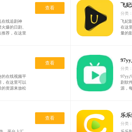
容，
飞妃
查看
分类
机在线追剧神
飞妃
时间
聚火爆的日剧、
在这
集推荐，在这里
量的
看的直接搜索就
供给
以在线筛选，人
的影
热门的影视剧，
需求
户可
97
查看
分类
趣的在线视频平
97y
时间
用，在这里可以
剧软
量的资源来放松
源，
最为乐趣的使
验，
成使用，乐趣性
评论等
动漫，音乐，娱
色：
样自
乐乐
查看
分类
软件，平台上汇
乐乐影