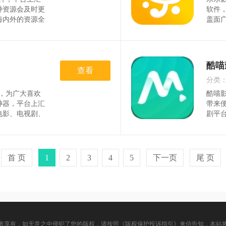
时间
种资源会及时更
软件
海内外的资源全
盖面
，拥有极速流畅
有，
资源，免费观看
全ap
更简单。五杀影
验，
影视大
酷喵
查看
分类
器，为广大喜欢
酷喵影
时间
神器，平台上汇
带来
电影、电视剧、
剧平
友们可以自由选
松就
，提供搜索及分
步资
集与排行推荐相
带来
剧的
首 页
1
2
3
4
5
下一页
尾 页
者享有，如无意之中侵犯了您的版权，请按照《版权保护投诉指引》来信告知，本站