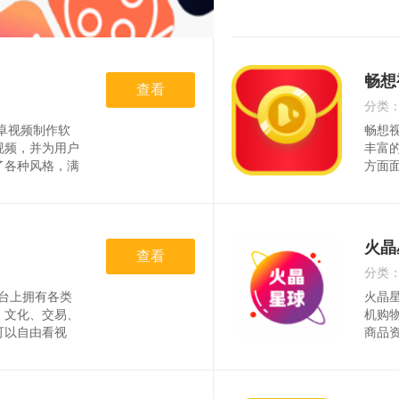
畅想
查看
分类
的安卓视频制作软
畅想视
时间
视频，并为用户
丰富
了各种风格，满
方面
件操作简单易上
友们
级的视频效果。
能轻
lomaker提
现，
量热
火晶
查看
包括
频内
分类
更能
平台上拥有各类
火晶星
时间
、文化、交易、
机购
可以自由看视
商品
刷刷刷，碎时间
且这
世界的精彩，子
伴快来
出色。子斿app
在手