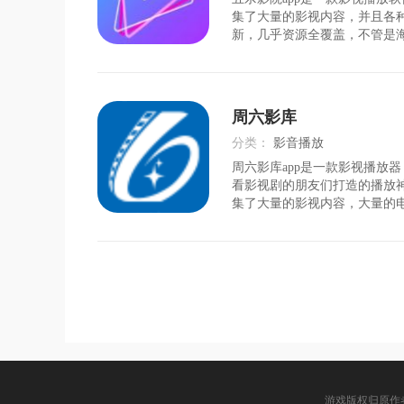
时间：
2026-08-02
集了大量的影视内容，并且各
新，几乎资源全覆盖，不管是
都有，再加上各种便捷的功能
的播放体验，轻松就能看各种
各种高清的影视剧，从此看剧
院app特色1、聚
周六影库
分类：
影音播放
周六影库app是一款影视播放
时间：
2026-08-02
看影视剧的朋友们打造的播放
集了大量的影视内容，大量的
动漫和综艺等内容全都有，朋
择，并且提供各种便捷的功能
类索引功能，同时还有精彩合
结合告别剧荒。周六
游戏版权归原作