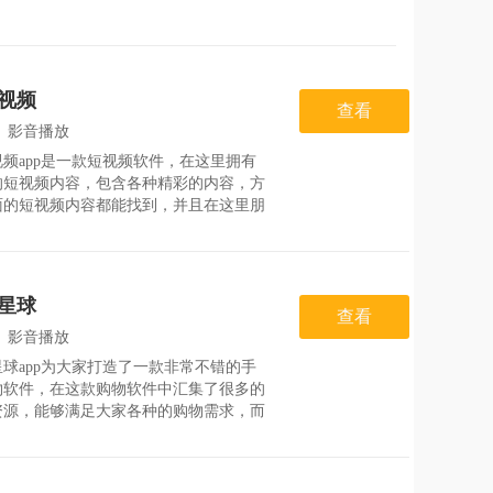
视频
查看
：
影音播放
频app是一款短视频软件，在这里拥有
：
2026-07-27
的短视频内容，包含各种精彩的内容，方
面的短视频内容都能找到，并且在这里朋
可以边看视频边得收益，利用空闲时间就
松赚，同时还有各种奖励等着朋友们发
让自己的时间变得更加精彩。软件特色大
门视频每日实时更新，优质视频看不停;
星球
有趣，娱乐，技术，健康等方面的各种视
查看
容;在平台上看得越多赚的越多，新朋友
：
影音播放
直接领取新人红包。软件亮点利用闲暇时
球app为大家打造了一款非常不错的手
：
2026-07-28
物软件，在这款购物软件中汇集了很多的
资源，能够满足大家各种的购物需求，而
里的价格也是全网最低的哦，喜欢的小伙
下载吧！火晶星球app特色：1、用户们
机上就可以浏览到各种精彩的短视频内