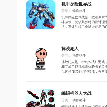
等，满足了不同玩
机甲探险世界战
分类：
动作格斗
机甲探险世界战是一款引领时
时间：
2026-07-25
斗游戏，凭借其独特的设计理
法，迅速引起了全球游戏界的
将扮演一名战甲司机，穿梭于
各种敌人进行激烈的战斗，感
激和乐趣。无论你喜欢单打独
斗，你都可以在这个游戏中找
摔跤犯人
强烈推荐给喜欢战甲和格斗游
优势1.画面精美游戏采用先进的
分类：
动作格斗
打造了一个逼真的未来世界，
摔跤犯人是一种动作战斗游戏
时间：
2026-07-26
和完成杀戮目标来体验卡通关
以选择加强他们的技能，并享
斗。最新的角色控制，完全恢
烈的比赛节奏，选择弱卡通角
能击败对手，提高能力和技能
用最新的角色控制技术，让玩
蝙蝠机器人大战
自己喜欢的角色，在战斗中尽
华。*通过还原真实的摔跤动
分类：
动作格斗
家能够感受到真实摔跤的乐趣
蝙蝠机器人大战是一个有趣而