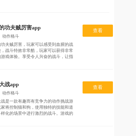
的功夫贼厉害app
查看
：
动作格斗
的功夫贼厉害，玩家可以感受到血腥的战
：
2026-08-01
趣，战斗特效非常酷，玩家可以获得非常
的游戏体验。享受令人兴奋的战斗，让指
斗更加精彩和有趣。游戏的战斗非常丰
玩家可以得到非常丰富的感觉，各种令人
的决斗挑战会让你充分感受到战斗的刺
游戏优势1、各种有趣精彩的对决挑战，
大战app
让你充分感受到格斗之战的精彩；2、各
查看
险玩法都能够自由体验，尽情畅享不一样
：
动作格斗
斗挑战；3、丰富的对决玩法，在战斗过
大战是一款有趣而有竞争力的动作挑战游
：
2026-08-05
玩家将控制猫和狗，使用独特的技能和道
多样化的场景中进行激烈的战斗。游戏的
风格图片和丰富的游戏模式给玩家带来了
未有的游戏体验。无论是单一的挑战还是
友竞争，玩家都可以沉浸在激动人心的战