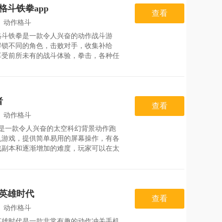
。游戏特色1、游戏包含猫咪和狗狗两大
格斗铁拳app
，玩家可选择喜欢的角色进行挑战。2、
查看
提供多种战斗模式，包括单人模式、双人
：
动作格斗
和在线模式。3、玩家需根据关卡要求，
格斗铁拳是一款令人兴奋的动作战斗游
：
2026-07-31
解锁不同的角色，击败对手，收集补给
享受前所未有的战斗体验，拳击，各种任
战斗经验，巨大的对手让你勇敢战斗，在
择角色，灵活使用指尖，赢得更多奖励，
力量选择挑战室，选择特殊的英雄碎片奖
适合喜欢战斗的玩家，认识更多的挑战
者
游戏优势1.解锁不同角色，享受多样化的
查看
体验。2.挑战庞大对手，用你的技巧和智
：
动作格斗
败他们。3.收集战利品，提升你的角色属
者是一款令人兴奋的太空科幻背景动作跑
：
2026-07-27
机游戏，提供简单易用的屏幕操作，有各
战副本和逐渐增加的难度，玩家可以在太
由跑酷冒险，收集金币，使用各种祝福道
享受科技跑酷挑战，注意各种陷阱障碍，
超能力解锁成就，感受刺激冒险，合理使
具容易逃脱，是一款简单有趣的跑酷手机
英雄时代
。游戏亮点*场景设定在宇宙太空中，玩
查看
以在神秘的星际之间尽情冒险。*竖屏操
：
动作格斗
式，简单直观，让玩家能够轻松上手，并
英雄时代是一款非常有趣的动作冲关手机