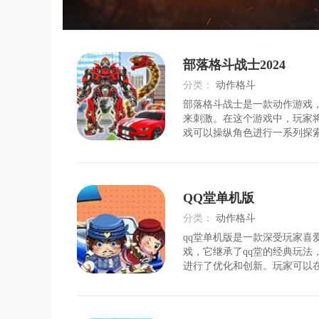
部落格斗战士2024
分类：
动作格斗
部落格斗战士是一款动作游戏
时间：
2026-07-25
来刺激。在这个游戏中，玩家
戏可以操纵角色进行一系列探
玩家带来更多的互动游戏，让
的战斗。更多的挑战等待玩家
始。如果你感兴趣，来下载体
1、超爽格斗等你开启，在这
QQ堂单机版
以带来更多的玩法；2、在一
强，还有更多关卡等着玩家去
分类：
动作格斗
还有很多任务等着你，你会通
qq堂单机版是一款深受玩家喜
时间：
2026-07-27
战
戏，它继承了qq堂的经典玩法
进行了优化和创新。玩家可以
激的糖泡对战，感受独特的角
游戏画面。游戏亮点1.丰富的
提供了多种经典的游戏模式，