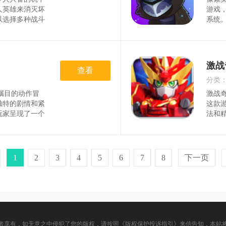
时间
人英雄来消灭坏
游戏
以选择多种战斗
系统
商场购买零件升
作和
作，各阶段的任
战提
色*操作简单易
略战
手快速。*提供
获取
激战
不同的模式来体
查看
结识
获得的金币，在
用经
分类
己的机甲，增强
那些
受瞩目的动作冒
激战
时间
独特的剧情和紧
这款
玩家呈现了一个
法和
玩家将扮演一位
光。
界，解开谜团，
彩的
界的和平与安
开激
断提
1
2
3
4
5
6
7
8
下一页
者享有，如无意之中侵犯了您的版权，请按照《版权保护投诉指引》来信告知，本站