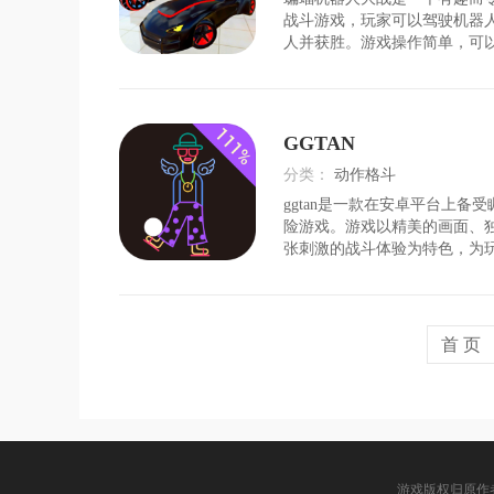
时间：
2026-07-31
战斗游戏，玩家可以驾驶机器
人并获胜。游戏操作简单，可
模式。玩家可以获得金币，在
级和改造盔甲，增强简单的操
务，随意选择英雄等。游戏特
学，适合不同年龄层的玩家上
GGTAN
了丰富多样的战斗模式，选择
验战斗的乐趣。*通过游戏中
分类：
动作格斗
商城购买零件来升级和改造自
ggtan是一款在安卓平台上备
时间：
2026-08-02
险游戏。游戏以精美的画面、
张刺激的战斗体验为特色，为
充满未知与挑战的奇幻世界。
勇敢的冒险者，探索广袤的世
与邪恶势力展开激战，保护世
宁。游戏亮点1.独
首 页
游戏版权归原作