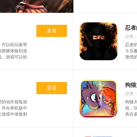
忍者
查看
分类
，可以给玩家带
忍者
时间
将能够体验到游
斗乐
索。游戏可以给
激情
你体验到最精彩
尖决
在游戏世界开
富，
验吧！游戏特色
兴奋
个虚拟世界里可
激。
狗猫
次次的战斗中变
查看
将会
过；3、游戏里
种冒
分类
过一次又一次的
的格
爱的动作冒险游
狗猫
时间
程中
，并在单机版中
戏，
在游戏中体验刺
具在
色设定和精美的
卡通
游戏模式：游戏
前所
如竞技、探险
与朋