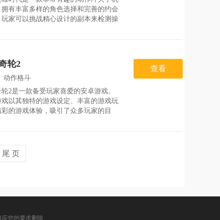
：
2026-07-28
，拥有丰富多样的角色选择和完善的约会
。玩家可以挑战精心设计的副本来检测操
智慧，适合打发无聊的时间。玩家通过挑
高战斗力，探索每一个场景，用智慧和策
胜强大的老板。游戏还提供了丰富的装备
方法和主线指导，让玩家获得战斗体验，
奇轮2
更多的英雄朋友一起冒险。游戏亮点1)采
查看
典复古像素风格的场景设计，让玩家重温
：
动作格斗
令人怀念的游戏时光。2)每个角色都
奇轮2是一款备受玩家喜爱的安卓游戏。
：
2026-07-25
游戏以其独特的游戏设定、丰富的游戏玩
精彩的游戏体验，吸引了众多玩家的目
在游戏中，玩家将置身于一个充满奇幻色
世界，与各种奇特的生物和强大的敌人展
战。通过策略和技巧的运用，玩家可以不
升自己的实力，探索
尾 页
将应您的要求删除