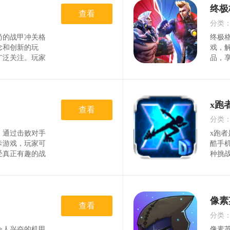
斗中
终极
查看
角色
游戏
分类
模式
尚的战甲冲关格
终极
时间
念和创新的玩
戏，
广泛关注。玩家
品，
不同的层次，与
务，
受前所未有的刺
线选
斗还是多打独
根据
到自己的快乐。
励，
x跑
戏的玩家！游戏
查看
者。
3D渲染技术，
格斗
分类
让玩家仿佛置身
慧击
，通过击败对手
x跑
时间
卡游戏，玩家可
酷手
受真正有趣的战
种挑
复摔倒体验和激
空自
色，学习各种技
具，
。游戏特色*采
使用
家能够流畅操控
用道
像素
情展现技能与才
查看
游戏
作和技巧，让玩
家可
分类
和挑战，完美还
作方
令人兴奋的机甲
像素