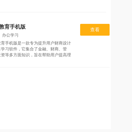
教育手机版
查看
：
办公学习
教育手机版是一款专为提升用户财商设计
：
2026-07-28
卓学习软件，它集合了金融、财商、管
投资等多方面知识，旨在帮助用户提高理
力和金融素养。该软件拥有丰富的课程体
包括投资大师课堂、理财经验分享、个人
规划等课程，内容深入浅出，适合各年龄
户使用。用户可以通