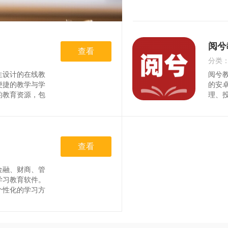
阅兮
查看
分类
生设计的在线教
阅兮
时间
便捷的教学与学
的安
的教育资源，包
理、
线测试等，能够
财能
的学习需求。同
系，
的学习分析和反
财务
段用
查看
金融、财商、管
学习教育软件。
个性化的学习方
金融素养。无论
验的投资者，都
内容。阅兮教育