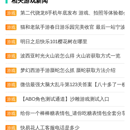
相关游戏新闻
第二代骁龙8手机年底发布 游戏、拍照等体验都会
游戏
资讯
猫和老鼠手游春日游乐园完美收官 最后一站宁波
游戏
资讯
明日之后快乐101樱花树在哪里
游戏
资讯
波西亚时光火山岩怎么得 火山岩获取方式一览
游戏
资讯
梦幻西游手游蜃蛇怎么抓 蜃蛇获取方法介绍
游戏
资讯
微信最强大脑大乱斗第123关答案【八十多了一横
游戏
资讯
【ABO角色测试通道】沙雕游戏测试入口
游戏
资讯
给你一个棒棒糖表情包_请你吃糖表情包全套分享
游戏
资讯
快易花人工客服电话是多少
游戏