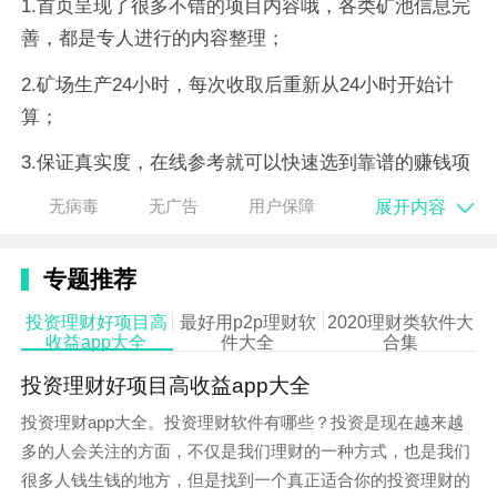
1.首页呈现了很多不错的项目内容哦，各类矿池信息完
善，都是专人进行的内容整理；
2.矿场生产24小时，每次收取后重新从24小时开始计
算；
3.保证真实度，在线参考就可以快速选到靠谱的赚钱项
目了，随时参与挖矿。
展开内容
无病毒
无广告
用户保障
软件亮点：
专题推荐
1.免费送矿机给各位玩家的全新赚钱平台，赶紧注册账
号参与进来吧；
投资理财好项目高
最好用p2p理财软
2020理财类软件大
收益app大全
件大全
合集
2.拥有更高等级的矿机，可以获得更高的收益，账户等
投资理财好项目高收益app大全
级越高，收益也会更高；
投资理财app大全。投资理财软件有哪些？投资是现在越来越
3.每天在线轻松的打理，即可轻松的赚到钱，每天只需
多的人会关注的方面，不仅是我们理财的一种方式，也是我们
要利用碎片
时间
操作就行。
很多人钱生钱的地方，但是找到一个真正适合你的投资理财的