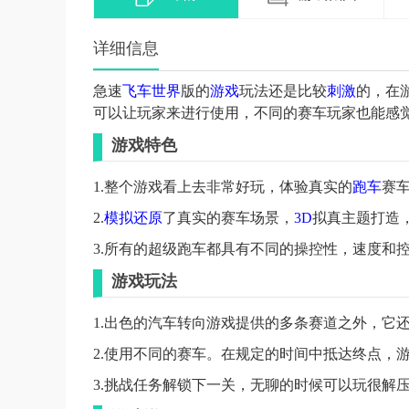
详细信息
急速
飞车
世界
版的
游戏
玩法还是比较
刺激
的，在
可以让玩家来进行使用，不同的赛车玩家也能感
游戏特色
1.整个游戏看上去非常好玩，体验真实的
跑车
赛
2.
模拟
还原
了真实的赛车场景，
3D
拟真主题打造
3.所有的超级跑车都具有不同的操控性，速度和
游戏玩法
1.出色的汽车转向游戏提供的多条赛道之外，它
2.使用不同的赛车。在规定的时间中抵达终点，
3.挑战任务解锁下一关，无聊的时候可以玩很解