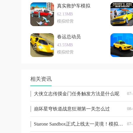
真实救护车模拟
62.13MB
模拟经营
春运总动员
43.55MB
模拟经营
相关资讯
大侠立志传摸金门任务触发方法是什么呢
07-
崩坏星穹铁道战意狂潮第一关怎么过
08-
Starone Sandbox正式上线太一灵境！模拟建造任你摆布！众多羊毛等你来薅！
07-