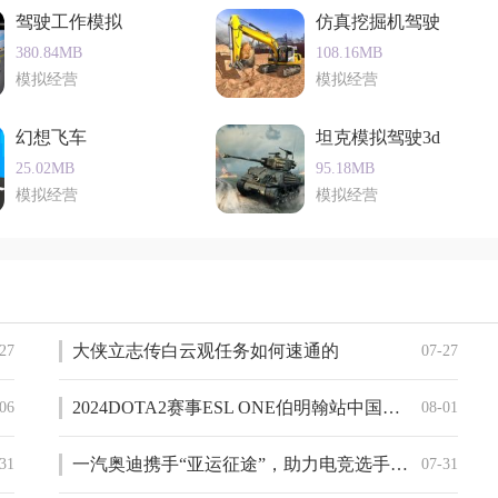
驾驶工作模拟
仿真挖掘机驾驶
380.84MB
108.16MB
模拟经营
模拟经营
幻想飞车
坦克模拟驾驶3d
25.02MB
95.18MB
模拟经营
模拟经营
大侠立志传白云观任务如何速通的
27
07-27
2024DOTA2赛事ESL ONE伯明翰站中国区预选赛一览
06
08-01
一汽奥迪携手“亚运征途”，助力电竞选手A到底
31
07-31