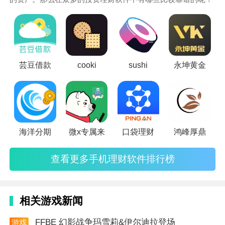
3.只需具有身份证就能够在门槛超低的产品当当选择合
手机理财软件排行榜为大家推荐了一些好用的正规投资理财
适本人的。
app。
软件特色
1、支持多种分期付款方式，最长可分12期，缓解你的
芸豆借款
cooki
sushi
永坤黄金
付款压力。
2、提供便利
在线
借贷入口，悄悄松松的处置各种周转
资金压力。
海洋分期
微x专属来
口袋理财
鸿峰厚鼎
3、借贷在线申请，网上直接办理放贷，大额、小额贷
款都能拿下。
查看更多手机理财软件排行榜
用户测评
这款手机软件在应用流程之中的确发觉许多意外惊喜，
相关游戏新闻
在那样的生态环境保护下大家还可以将简易的工作中变
为高回报的收益。
FFBE 幻影战争玛雪莉&伊尔迪拉登场
游戏