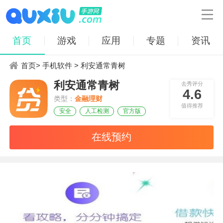

首页
游戏
应用
专题
资讯
首页
>
手机软件
> 利安通常青树
利安通常青树
去秀评分
4.6
类型：
金融理财
值得推荐
安全
人工检测
官方版
在线预约