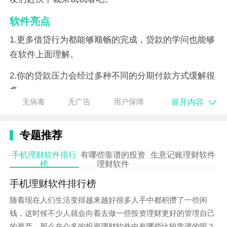
软件亮点
1.更多借贷行为都能够顺畅的完成，贷款的学问也能够
在软件上面理解。
2.你的贷款压力会经过多种不同的分期付款方式缓解很
多。
展开内容
无病毒
无广告
用户保障
3.资金周转的压力会悄悄松松的处置，而且借贷的入口
会十分的便利。
专题推荐
软件优势
手机理财软件排行
有哪些靠谱的投资
生意记账理财软件
榜
理财软件
1.申请借贷时能够选择不同的额度，大额小额等等都能
够轻松搞定。
手机理财软件排行榜
随着现在人们生活变得越来越好很多人手中都积攒了一些闲
2.借款的
速度
超级快，而且放款速度会在半个小时之内
钱，这时候不少人就会向着去做一些投资理财更好的管理自己
搞定。
的资产。那么在众多的投资理财软件中有哪些比较靠谱的呢？