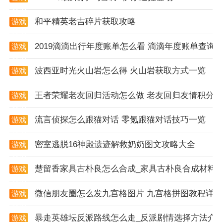
资讯
上面就是利安通常青树的全部内容了，本站还有更多类
和平精英老吉碎片获取攻略
游戏
似利安通常青树的软件，关注我们可以第一
时间
了解
资讯
哦。
2019滴滴出行年度账单怎么看 滴滴年度账单查询
游戏
资讯
波西亚时光火山岩怎么得 火山岩获取方式一览
游戏
资讯
王者荣耀老友回归活动怎么做 老友回归友情积分
游戏
资讯
流言侦探怎么跟猫对话 零氪跟猫对话技巧一览
游戏
资讯
密室逃脱16神殿遗迹解救奶奶图文攻略大全
游戏
资讯
楚留香家具古朴良怎么合成_家具古朴良合成材料
游戏
资讯
微信朋友圈怎么发九宫格图片 九宫格拼图教程详
游戏
资讯
暴走英雄坛反派路线怎么走_反派剧情选择方法介
游戏