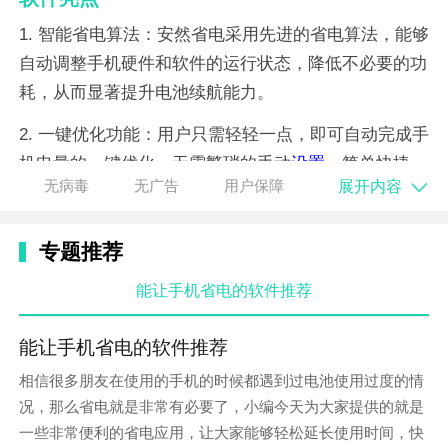
1. 智能省电算法：安然省电采用先进的省电算法，能够
自动调整手机硬件和软件的运行状态，降低不必要的功
耗，从而显著提升电池续航能力。
2. 一键优化功能：用户只需轻轻一点，即可自动完成手
机电量的一键优化，无需繁琐的手动
设置
，简单快捷。
展开内容
无病毒
无广告
用户保障
3. 详尽的电池报告：软件提供详尽的电池使用报告，让
用户清晰了解手机的电量消耗情况，为合理使用手机提
专题推荐
供参考。
能让手机省电的软件推荐
软件特点
1. 个性化省电模式：根据用户的使用习惯和需求，提供
能让手机省电的软件推荐
多种省电模式选择，如超级省电、
平衡
省电等，满足不
相信很多朋友在使用的手机的时候都遇到过电池使用过度的情
同场景下的省电需求。
况，那么省电就是非常有必要了，小编今天为大家提供的就是
一些非常便利的省电应用，让大家能够轻松延长使用时间，快
2. 任务管理功能：能够显示正在运行的应用程序和任