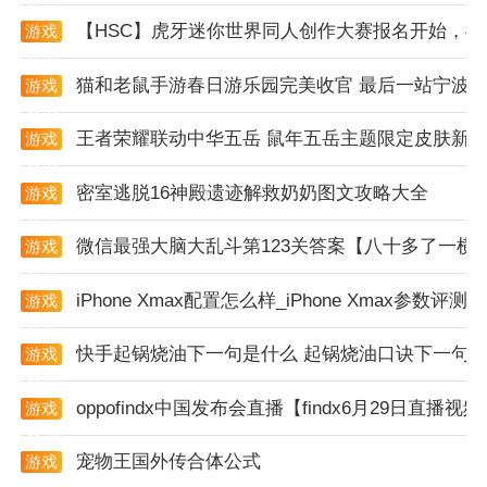
1. 安然省电在提升手机续航能力方面表现出色，通过智
【HSC】虎牙迷你世界同人创作大赛报名开始，4
游戏
能算法和一键优化功能，显著延长了手机的使用时间。
资讯
2. 软件界面简洁明了，操作便捷，即使是手机新手也能
猫和老鼠手游春日游乐园完美收官 最后一站宁波
游戏
资讯
轻松上手。
王者荣耀联动中华五岳 鼠年五岳主题限定皮肤新
游戏
3. 提供详尽的电池报告和个性化的省电模式选择，满足
资讯
了不同用户的需求，是一款值得推荐的实用工具。
密室逃脱16神殿遗迹解救奶奶图文攻略大全
游戏
资讯
微信最强大脑大乱斗第123关答案【八十多了一横
游戏
资讯
iPhone Xmax配置怎么样_iPhone Xmax参数评测
游戏
资讯
快手起锅烧油下一句是什么 起锅烧油口诀下一句
游戏
资讯
oppofindx中国发布会直播【findx6月29日直播视
游戏
资讯
宠物王国外传合体公式
游戏
资讯