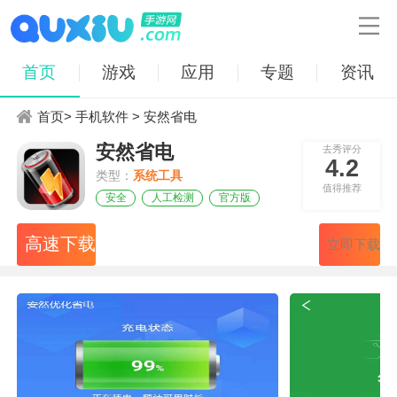

首页
游戏
应用
专题
资讯
首页
>
手机软件
> 安然省电
安然省电
去秀评分
4.2
类型：
系统工具
值得推荐
安全
人工检测
官方版
高速下载
立即下载