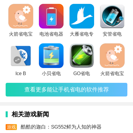
来下载体验吧！
务，用户可以轻松管理并关闭不必要的后台程序，减少
电量消耗。
3. 省电建议：根据手机的使用情况，提供针对性的省电
火箭省电宝
电池省电器
大雁省电专
安管省电
建议，帮助用户更加合理地使用手机，延长电池寿命。
软件攻略
1. 定期使用一键优化功能，保持手机电量始终处于最佳
状态。
Ice B
小贝省电
GO省电
火箭省电宝
2. 根据实际使用需求选择合适的省电模式，以获得更好
的续航效果。
查看更多能让手机省电的软件推荐
3. 定期检查并关闭不必要的后台应用程序，减少电量消
耗。
相关游戏新闻
软件测评
酷酷的迦白：SG552鲜为人知的神器
游戏
资讯