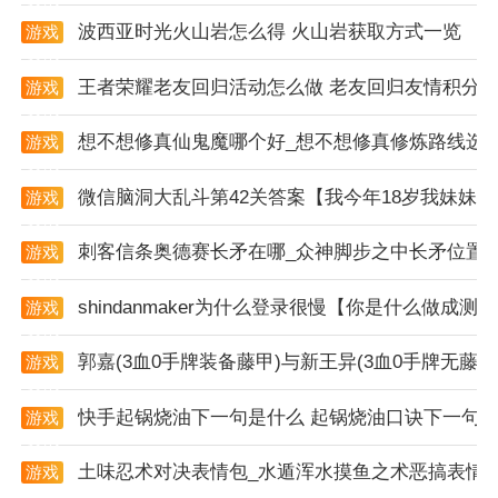
波西亚时光火山岩怎么得 火山岩获取方式一览
游戏
吃鸡画质助手120帧以其出色的画质优化能力和便捷的
资讯
操作体验，成为了众多绝地求生玩家的首选软件。无论
王者荣耀老友回归活动怎么做 老友回归友情积分
游戏
你是追求极致游戏体验的资深玩家，还是想要提升竞技
资讯
水平的新手，这款软件都能为你带来惊喜。
想不想修真仙鬼魔哪个好_想不想修真修炼路线选
游戏
资讯
微信脑洞大乱斗第42关答案【我今年18岁我妹妹
游戏
资讯
刺客信条奥德赛长矛在哪_众神脚步之中长矛位置
游戏
资讯
shindanmaker为什么登录很慢【你是什么做成测
游戏
资讯
郭嘉(3血0手牌装备藤甲)与新王异(3血0手牌无
游戏
资讯
快手起锅烧油下一句是什么 起锅烧油口诀下一句
游戏
资讯
土味忍术对决表情包_水遁浑水摸鱼之术恶搞表情
游戏
资讯