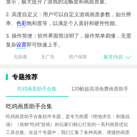
显示，极大提升了游戏的流畅度和画面质量。
2. 高度自定义：用户可以自定义游戏画质参数，如分辨
率、
色彩
饱和度等，以满足个人喜好和硬件性能。
3. 操作简便：软件界面简洁明了，操作简单易懂，无需
复杂
设置
即可快速上手。
展开内容
无病毒
无广告
用户保障
软件特性
1.
智能
适配：根据手机型号和性能智能推荐最佳游戏参
专题推荐
数，确保画面流畅且不影响手机性能。
吃鸡画质助手合集
120帧超高清免费画质助手
2. 多版本支持：支持绝地求生游戏的不同版本，满足不
同玩家的需求。
吃鸡画质助手合集
3.
安全
性高：软件运行稳定，不会对手机系统造成损
吃鸡画质助手合集软件专题，是专为热爱《绝地求生：刺激战
害，也无需担心游戏账号被封禁。
场》（俗称“吃鸡”游戏）的玩家们精心打造的一系列画质优化
工具合集。在这个专题中，我们汇集了各种高效、便捷的画质
软件优势