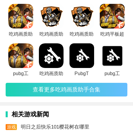
助手软件，旨在提升游戏体验，让每一个战场细节都尽收眼
1. 提升游戏体验：通过优化画质和帧率，让玩家在游戏
底。这些画质助手软件具有多种实用功能。它们能
中更加沉浸，提升游戏体验。
2. 增强
竞技
优势：高清流畅的画面有助于玩家更好地观
吃鸡画质助
吃鸡画质助
吃鸡画质助
吃鸡平板超
察敌人动态，从而在游戏中获得更多优势。
3. 节省手机资源：在提升画质的同时，软件还具备清理
游戏缓存和一键加速功能，有助于节省手机资源。
软件测试
pubg工
吃鸡画质助
PubgT
pubg工
1. 稳定性测试：经过多次测试，软件运行稳定，无崩溃
查看更多吃鸡画质助手合集
或卡顿现象。
2. 兼容性测试：与多款安卓手机型号进行了兼容性测
试，均表现出良好的适配性。
相关游戏新闻
3. 性能提升测试：在开启120帧模式后，游戏画面流畅
明日之后快乐101樱花树在哪里
游戏
度明显提升，且未对手机性能造成明显影响。
资讯