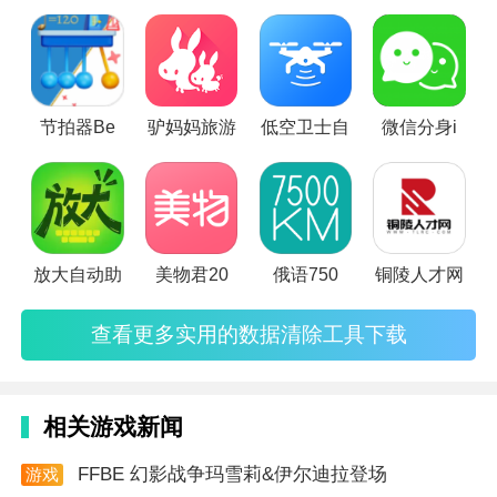
功能强大的产品将辅助您的工作更加顺利。使用这款小工具将
扫描您的硬盘中所有可以删除的文件并尝试为您永久性删除。
实在是格式化或者更换电脑的神器，当您无意中从计算机，闪
存盘，相机等中删除文件并不意味着它永远丢失。软件在删除
节拍器Be
驴妈妈旅游
低空卫士自
微信分身i
文件时不会销毁它，
放大自动助
美物君20
俄语750
铜陵人才网
查看更多实用的数据清除工具下载
软件特色
1. 密码库丰富：拥有截至目前最全的众网友辛勤收集并
相关游戏新闻
验证过的密码库。
FFBE 幻影战争玛雪莉&伊尔迪拉登场
2. 覆盖广泛：可以覆盖大部分无线网络，满足不同用户
游戏
资讯