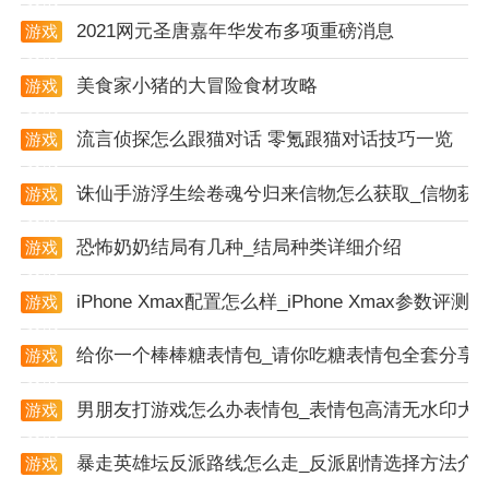
的需求。
2021网元圣唐嘉年华发布多项重磅消息
游戏
资讯
3. 实时显示进度：最新过程同时可显示搜索进度，让用
美食家小猪的大冒险食材攻略
户随时了解破解状态。
游戏
资讯
4. 支持多种加密方式：支持wpa加密的无线网络的连
流言侦探怎么跟猫对话 零氪跟猫对话技巧一览
游戏
资讯
接。
诛仙手游浮生绘卷魂兮归来信物怎么获取_信物获
游戏
5. 安全可靠：实时监控wifi安全，保护用户信息安全。
资讯
恐怖奶奶结局有几种_结局种类详细介绍
游戏
综合评分
资讯
1. 破解能力：5分（基于其强大的智能算法和云端数据
iPhone Xmax配置怎么样_iPhone Xmax参数评测
游戏
资讯
库支持）
给你一个棒棒糖表情包_请你吃糖表情包全套分享
游戏
2. 操作便捷性：4.5分（界面简洁直观，但部分用户可
资讯
能需要适应一段时间）
男朋友打游戏怎么办表情包_表情包高清无水印大
游戏
资讯
3. 安全性：4分（提供实时监控wifi安全功能，但破解他
暴走英雄坛反派路线怎么走_反派剧情选择方法介
游戏
人wifi密码存在法律风险）
资讯