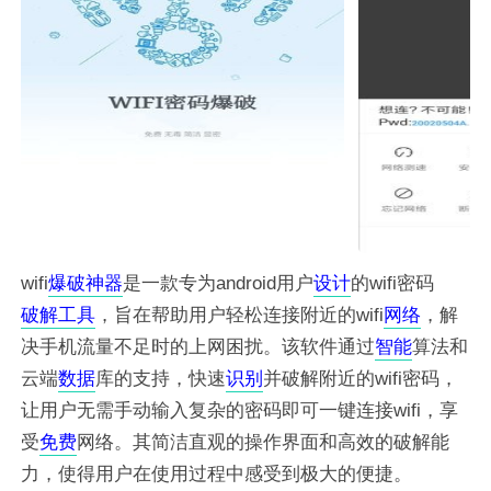
wifi
爆破
神器
是一款专为android用户
设计
的wifi密码
破解
工具
，旨在帮助用户轻松连接附近的wifi
网络
，解
决手机流量不足时的上网困扰。该软件通过
智能
算法和
云端
数据
库的支持，快速
识别
并破解附近的wifi密码，
让用户无需手动输入复杂的密码即可一键连接wifi，享
受
免费
网络。其简洁直观的操作界面和高效的破解能
力，使得用户在使用过程中感受到极大的便捷。