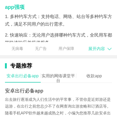
app强项
1. 多种约车方式：支持电话、网络、站台等多种约车方
式，满足不同用户的出行需求。
2. 快速响应：无论用户选择哪种约车方式，全民用车都
能快速响应并提供服务。
展开内容
无病毒
无广告
用户保障
3. 专业司机：平台上的司机都经过严格筛选和培训，确
保为用户提供安全、专业的出行服务。
专题推荐
4. 优惠活动多：新用户注册即送优惠券和积分，分享、
安卓出行必备app
实用的网络课堂平
收款app
打车也能获得积分，积分可兑换礼品。
台
安卓出行必备app
出去旅行逐渐成为人们生活中的平常事，不管你是近郊游还是
远游，在出行之前您总少不了在网查询出游攻略和订酒店等。
随着手机APP软件越来越成熟之时，小编为您推荐几款安卓出