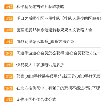
和平精英老吉碎片获取攻略
app实用
游戏
资讯
1. 即时用车：待命车辆随叫随到，满足用户紧急出行的
明日之后哪个区不用排队【排队人最少的区服介绍
游戏
需求。
资讯
密室逃脱16神殿遗迹解救奶奶图文攻略大全
游戏
2. 预约用车：用户可以提前预约车辆，确保行程无忧。
资讯
血战到底怎么算番_算番方法介绍
3. 接/送机服务：无缝对接，行程无忧，为用户提供便
游戏
资讯
捷的机场接送服务。
问道手游道心会员怎么获得 道心会员获取方法一
游戏
资讯
4. 代人叫车：可以为他人叫车，送去惊喜和安心。
快易花人工客服电话是多少
游戏
app解析
资讯
郭嘉(3血0手牌装备藤甲)与新王异(3血0手牌无
游戏
1. 用户群体广泛：无论是上班族、学生还是老年人，都
资讯
能轻松使用全民用车app进行约车。
在北方推倒胡中，有赖子的鸡胡不能进行以下哪个
游戏
资讯
2. 服务范围广泛：覆盖城市各个角落，无论用户身处何
宠物王国外传合体公式
游戏
地都能快速找到车辆。
资讯