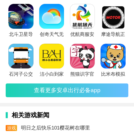
行必备app软件，旅游景点、住宿美食通通帮大家搞定，世界
那么大赶紧去看看吧！
北斗卫星导
创奇天气无
优航商服安
摩途导航正
石河子公交
洁小白到家
熊猫识字官
比米布模拟
查看更多安卓出行必备app
相关游戏新闻
明日之后快乐101樱花树在哪里
游戏
资讯