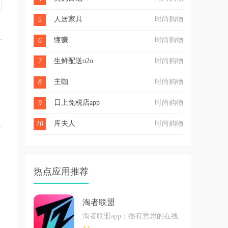
人居家具
时尚购物
5
懂赚
时尚购物
6
生鲜配送o2o
时尚购物
7
主咖
时尚购物
8
日上免税店app
时尚购物
9
库夫人
时尚购物
10
热点应用推荐
淘者联盟
淘者联盟app：很有意思的在线购物神器，