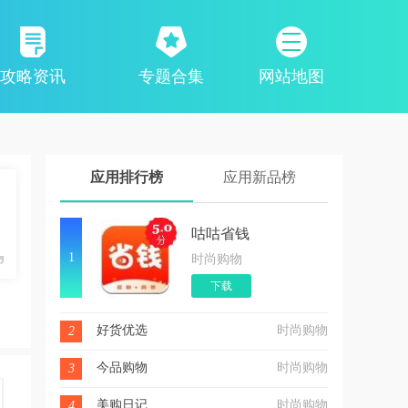
攻略资讯
专题合集
网站地图
应用排行榜
应用新品榜
咕咕省钱
1
时尚购物
下载
好货优选
时尚购物
2
今品购物
时尚购物
3
美购日记
时尚购物
4