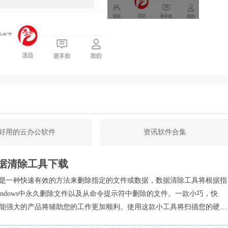
技术，提供精准的公益资讯和项目推荐。
务积分兑换机制，激励志愿者积极参与志愿服务。
智能辅助平台，志爱晋城展现了智慧公益的新模式。
益应用软件，其功能全面且实用。通过软件，志愿者可以方便地
受高效便捷的志愿服务体验。软件界面简洁明了，操作便捷易
件还引入了志愿服务积分兑换机制，进一步激励了志愿者积极参
荐的智慧公益应用软件。
好用的云办公软件
资讯软件合集
据清除工具下载
是一种快速有效的方法来删除指定的文件或数据，数据清除工具将根据指
indows中永久删除文件以及从命令提示符中删除的文件。一款小巧，快
能强大的产品将辅助您的工作更加顺利。使用这款小工具将扫描您的硬盘
除的文件并尝试为您永久性删除。实在是格式化或者更换电脑的神器，当