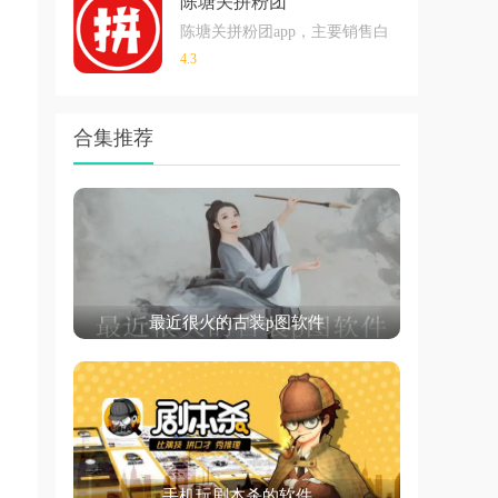
陈塘关拼粉团
陈塘关拼粉团app，主要销售白酒的一个软件
4.3
合集推荐
最近很火的古装p图软件
手机玩剧本杀的软件