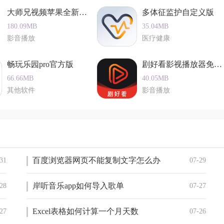
算机，闪存盘，相机等中删除文件并不意味着它永远丢失。软件在删除文
大师兄视频苹果全新版本
多体征监护自定义版
它，
180.09MB
35.04MB
影音播放
医疗健康
畅玩乐园pro官方版
剧好看影视播放器免费正版
66.66MB
40.05MB
其他软件
影音播放
百度浏览器网页不能复制文字怎么办
31
07-29
岸听音乐app如何导入歌单
28
07-27
Excel表格如何计算一个月天数
27
07-26