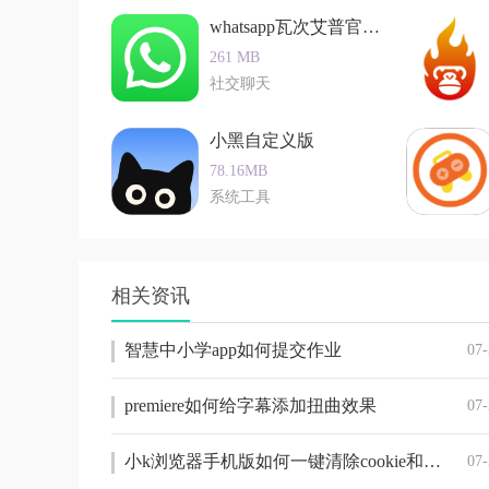
您无意中从计
whatsapp瓦次艾普官网版
件时不会销毁
261 MB
社交聊天
小黑自定义版
78.16MB
系统工具
相关资讯
智慧中小学app如何提交作业
07-
premiere如何给字幕添加扭曲效果
07-
小k浏览器手机版如何一键清除cookie和网站数据
07-