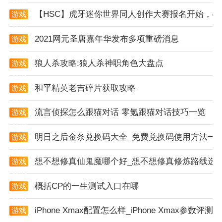
2. 高度自定义功能，支持用户自由调整表盘元素，如
【HSC】虎牙迷你世界同人创作大赛报名开始，4
游戏
时间
显示、日期格式、背景
图片
等。
资讯
2021网元圣唐嘉年华发布多项重磅消息
3. 实时
天气
、
日历
提醒等实用功能，让表盘不仅美观还
游戏
资讯
实用。
狼人杀攻略:狼人杀神职角色大盘点
游戏
资讯
4. 支持自定义表盘动画效果，增加表盘的动态美感。
和平精英老吉碎片获取攻略
游戏
5. 定期更新模板和功能，保持软件的活力和新鲜感。
资讯
流言侦探怎么跟猫对话 零氪跟猫对话技巧一览
游戏
app优化
资讯
1. 优化软件性能，提高运行速度和稳定性。
明日之后金条兑换码大全_免费兑换码使用方法一
游戏
资讯
2. 优化用户界面设计，提升用户体验。
想不想修真仙鬼魔哪个好_想不想修真修炼路线选
游戏
资讯
3. 增加多种表盘主题和元素，丰富用户选择。
概括CP的一生测试入口在哪
游戏
4. 修复已知bug，提升软件兼容性。
资讯
iPhone Xmax配置怎么样_iPhone Xmax参数评测
游戏
软件优势
资讯