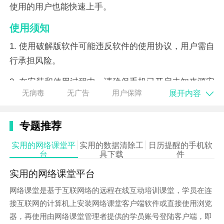
使用的用户也能快速上手。
使用须知
1. 使用破解版软件可能违反软件的使用协议，用户需自
行承担风险。
2. 在安装和使用过程中，请确保手机已开启未知来源安
展开内容
无病毒
无广告
用户保障
装权限。
3. 如遇软件无法运行或闪退等问题，请尝试重新
下载
或
专题推荐
联系软件开发者寻求帮助。
实用的网络课堂平
实用的数据清除工
日历提醒的手机软
台
具下载
件
实用的网络课堂平台
网络课堂是基于互联网络的远程在线互动培训课堂，学员在连
接互联网的计算机上安装网络课堂客户端软件或直接使用浏览
器，再使用由网络课堂管理者提供的学员账号登陆客户端，即