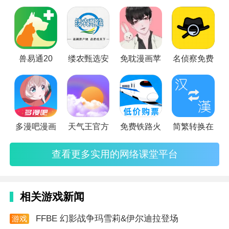
可参加由培训学校提供的在线培训课程，为大家带来本站的网
络课堂软件！
兽易通20
缕农甄选安
免耽漫画苹
名侦察免费
多漫吧漫画
天气王官方
免费铁路火
简繁转换在
查看更多实用的网络课堂平台
软件创新
相关游戏新闻
1. 提供海量表盘模板，涵盖多种风格，满足不同用户的
个性化需求。
FFBE 幻影战争玛雪莉&伊尔迪拉登场
游戏
资讯