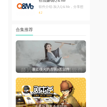
在线赚钱Q＆Me
软件介绍-加入Q＆Me，分享想法并立即获得许
4.2
合集推荐
最近很火的古装p图软件
手机玩剧本杀的软件