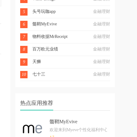
头号玩咖app
金融理财
5
髓鞘MyEvive
金融理财
6
物料收据MrReceipt
金融理财
7
百万欧元业绩
金融理财
8
天狮
金融理财
9
七十三
金融理财
10
热点应用推荐
髓鞘MyEvive
欢迎来到Myeve个性化福利中心。下载my