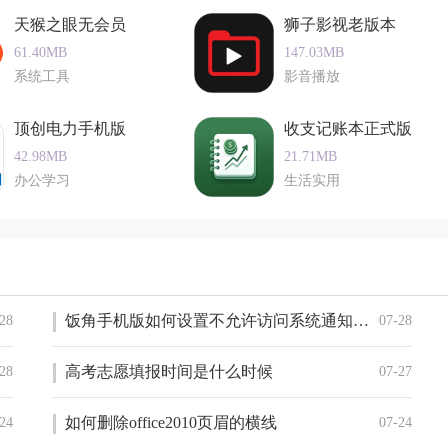
天猴之眼无会员
狮子影视老版本
孩子进行在线交流，分享学习心得和成长动态。
61.40MB
147.03MB
系统工具
影音播放
顶创电力手机版
收支记账本正式版
学习需求，为孩子点播丰富的益智音频资源。
42.98MB
21.71MB
办公学习
生活实用
随时随地关注孩子的成长动态。
通过科小宝ios版进行远程操控和设置。
饭角手机版如何设置不允许访问系统通知权限
28
07-28
，部分家长表示软件提供了丰富的教育资源，有助于孩子的智力开
高考志愿填报时间是什么时候
28
07-27
不足，如有时无法成功锁屏或应用内某些设置无法取消等。这些
宝ios版有望进一步完善功能，提升用户体验。
如何删除office2010页眉的横线
24
07-24