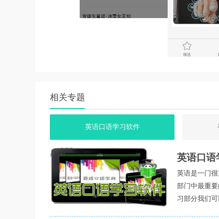
科小宝ios版集成了文献检索、笔记管理、数据
制、儿童教育等多种功能于一体，满足用户多样
2.
提供准时有效提醒功能，帮助家长合理安排孩子
3.
软件不断更新版本，优化性能，提高运行速度和
app强项
相关专题
1.
英语口语学习软件
丰富的教育资源：科小宝ios版拥有大量正版早
2.
英语口语
远程操控功能：家长可以远程操控绑定的智能机
英语是一门很
3.
部门中最重要
个性化定制：软件提供多种情景模式和个性化设
习部分我们可
验。
家成为英语口