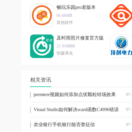
4.
畅玩乐园pro老版本
社交互动功能：内置聊天互动功能，方便家长与
66.66MB
app功能
其他软件
1.
及时雨照片修复官方版
点播益智音频资源：家长可以根据孩子的兴趣和
21.91MBB
拍摄美化
2.
音视频通话：支持家长与孩子进行音视频通话，
3.
相关资讯
智能家居控制：绑定家中的智能设备后，家长可以
用户反馈
premiere视频如何添加点状颗粒转场效果
07-
科小宝ios版在用户中获得了一定的关注和使用
Visual Studio如何解决scanf函数C4996错误
07-
发。然而，也有用户反映软件在某些功能上存在
反馈为软件团队提供了宝贵的改进方向，未来科小
农业银行手机银行能否查征信
07-