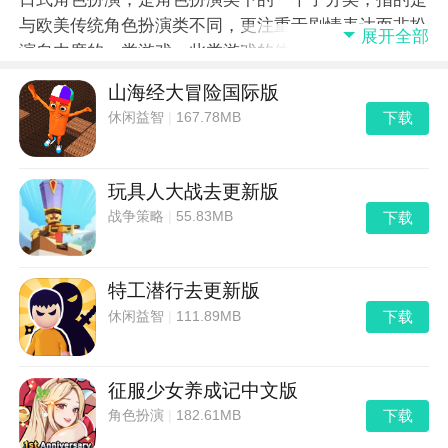
与欧美传统角色扮演类不同，更注重于剧情表达而非扮
展开全部
演自由度的一类游戏。此类游戏的体验更为线性，且多
数为回合制或半回合制玩法，在亚洲乃至世界都有很多
山海经大冒险国际版
拥趸。小编这里就为大家整理了一些日式角色扮演类的
下载
休闲益智
|
167.78MB
手游，以供大家下载游玩。
玩具人大战去更新版
下载
战争策略
|
55.83MB
特工潜行去更新版
下载
休闲益智
|
111.89MB
征服少女养成记中文版
下载
角色扮演
|
182.61MB