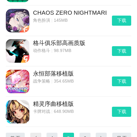
CHAOS ZERO NIGHTMARE精简版
下载
角色扮演
|
145MB
格斗俱乐部高画质版
下载
动作格斗
|
98.97MB
永恒部落移植版
下载
战争策略
|
354.65MB
精灵序曲移植版
下载
卡牌对战
|
648.90MB