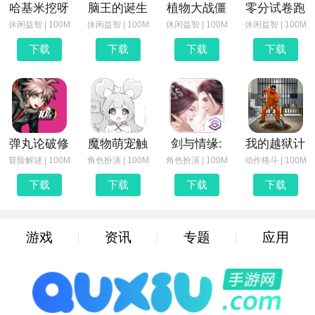
哈基米挖呀
脑王的诞生
植物大战僵
零分试卷跑
休闲益智 | 100M
休闲益智 | 100M
休闲益智 | 100M
休闲益智 | 100M
下载
下载
下载
下载
弹丸论破修
魔物萌宠触
剑与情缘:
我的越狱计
冒险解谜 | 100M
角色扮演 | 100M
角色扮演 | 100M
动作格斗 | 100M
下载
下载
下载
下载
游戏
资讯
专题
应用