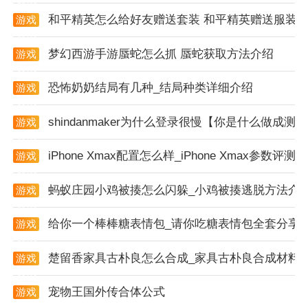
和平精英怎么给好友赠送套装 和平精英赠送服装
游戏
资讯
梦幻西游手游蜃蛇怎么抓 蜃蛇获取方法介绍
游戏
资讯
恐怖奶奶结局有几种_结局种类详细介绍
游戏
资讯
shindanmaker为什么登录很慢【你是什么做成测
游戏
资讯
iPhone Xmax配置怎么样_iPhone Xmax参数评测
游戏
资讯
蚂蚁庄园小鸡被揍怎么闪躲_小鸡被揍逃脱方法介
游戏
资讯
给你一个棒棒糖表情包_请你吃糖表情包全套分享
游戏
资讯
楚留香家具古朴良怎么合成_家具古朴良合成材料
游戏
资讯
宠物王国外传合体公式
游戏
资讯