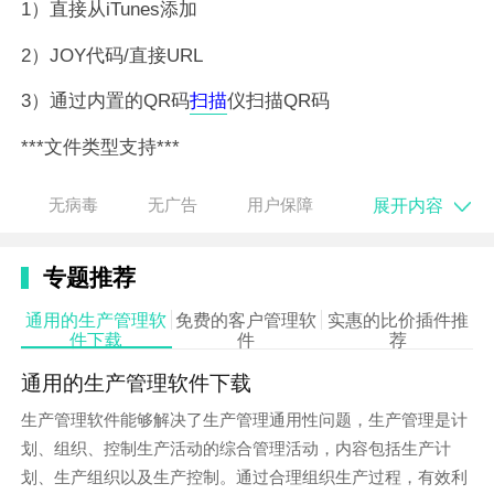
1）直接从iTunes添加
2）JOY代码/直接URL
3）通过内置的QR码
扫描
仪扫描QR码
***文件类型支持***
-DPA
展开内容
无病毒
无广告
用户保障
-PDF
专题推荐
-JPG
通用的生产管理软
免费的客户管理软
实惠的比价插件推
-PNG
件下载
件
荐
-HTML
通用的生产管理软件下载
-即将提供更多文件类型支持…
生产管理软件能够解决了生产管理通用性问题，生产管理是计
划、组织、控制生产活动的综合管理活动，内容包括生产计
Joy Reader旨在为每个用户提供最大的便利，如果您有
划、生产组织以及生产控制。通过合理组织生产过程，有效利