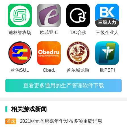
任何疑问和建议，请通过以下方式与我们联系：
用生产资源，经济合理地进行生产活动，以达到预期的生产目
info@pulsedna.com
标，下面是本站一些生产管理软件！
迪林智农场
欧菲亚-E
iDO合伙
三级企业人
枕沟SUL
Obed.
首尔城龙跆
肽PEPI
查看更多通用的生产管理软件下载
相关游戏新闻
2021网元圣唐嘉年华发布多项重磅消息
游戏
资讯