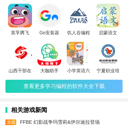
习编程的朋友吧。那么大家知道学习编程的软件有哪些吗？下
2、而且通过线上平台去学习知识也是比较高效的，各
面就快和小编一起来看看吧，找一款适合你的编程软件。
种课程都会有比较清楚的分类。
软件优势
英孚腾飞
Go安装器
饥人谷编程
启蒙语文
激发兴趣 培养习惯 塑造品格 培养孩子"受益一生的能
力"
本地辅导真人教学互动
主讲985院校毕业 教学经验丰富
山西干部在
大咖助手
小学英语六
宁夏职业培
学而思自主研发教学体系
查看更多学习编程的软件大全下载
智能的沉浸式互动课堂
无限回放 方便复习
相关游戏新闻
25人小班教学 在家学习更有效
FFBE 幻影战争玛雪莉&伊尔迪拉登场
游戏
科学学习闭环
资讯