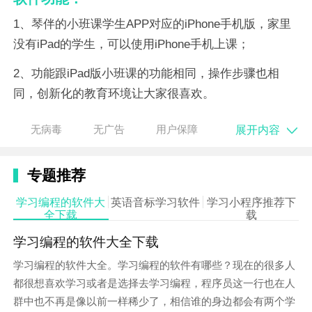
1、琴伴的小班课学生APP对应的iPhone手机版，家里
没有iPad的学生，可以使用iPhone手机上课；
2、功能跟iPad版小班课的功能相同，操作步骤也相
同，创新化的教育环境让大家很喜欢。
软件特点：
展开内容
无病毒
无广告
用户保障
1、小班课教学的氛围是很不错的，学生们不懂的问题
也可以更好的交流一下；
专题推荐
2、老师们也可以查看教学的管理信息，每一个教室学
学习编程的软件大
英语音标学习软件
学习小程序推荐下
全下载
载
习情况都可以知道。
学习编程的软件大全下载
软件点评：
学习编程的软件大全。学习编程的软件有哪些？现在的很多人
1、各种不同学科的老师都会指导学生们在线学习，跟
都很想喜欢学习或者是选择去学习编程，程序员这一行也在人
传统的上课方式有一些不同之处；
群中也不再是像以前一样稀少了，相信谁的身边都会有两个学