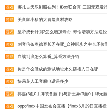
娜扎古天乐剧照在列！iBox联合真·三国无双发行国
游戏
5大模块 7大能力 循环巩固 螺旋上升
资讯
预习：为本讲知识的学习打好基础，提高听课效率
美食家小猪的大冒险食材攻略
游戏
资讯
课前测：测试，从而巩固上节课知识，温故知新
皇帝成长计划2怎么增加寿命_寿命增加方法途径一
游戏
资讯
出门考：课上要点及时检测，全部做对再出门，不留知
刺客信条奥德赛长矛在哪_众神脚步之中长矛位置
游戏
识盲点
资讯
血战到底怎么算番_算番方法介绍
游戏
作业批改：辅导老师1v1语音批改，消灭错误，纠正思
资讯
路
你是什么做成的测试地址永久链接入口在哪
游戏
资讯
回放复习：课堂视频实录，课后回放、随时复习
快易花人工客服电话是多少
游戏
资讯
郭嘉(3血0手牌装备藤甲)与新王异(3血0手牌无
游戏
资讯
oppofindx中国发布会直播【findx6月29日直播视
游戏
资讯