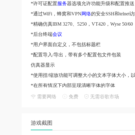
*许可证配置
服务
器选项允许功能升级和配置推送
*通过WiFi，蜂窝和VPN
网络
的安全SSH和telnet
*精确仿真IBM 3270、5250，VT420，Wyse 50/
*后台终端
会议
*用户界面自定义，不包括标题栏
*配置导入/导出，带有多个配置包文件包装
仿真器显示
*使用捏/缩放功能可调整大小的文本字体大小，
*在所有情况下内部呈现清晰字体的字体
键盘
布局
需要网络
免费
无需谷歌市场
*带功能键的屏幕PC，VT和IBM风格键盘
终端仿真：
游戏截图
广告：视点，60，A2