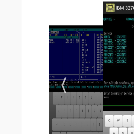
Alpha Micro：WYCOL / Esprit III
ANSI：ANSI 3.64，SCOANSI，AT386，Linux
数字：VT100，VT220，VT220-7，VT320，VT32
IBM：TN3270E型号2-5，TN5250型号3179-2 / 3477
Wyse / TVI：Wyse 50，Wyse 60，Wyse 60-25，Tel
其他：ATT 4410，ADM1，PCTERM，TTY
感谢您的宝贵意见。如有任何反馈，请发送电子邮件至su
档，请访问http://www.centurysoftware.com/product
更新日志
- 多项数据错误修复
- 多项性能提升
- 增加中文语言支持
-修复已知的bug