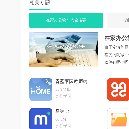
相关专题
在家办公软件大全推荐
协
在家办公
由于疫情的原
程度的削减，
软件有哪些吗
青蓝家园教师端
55.94MB
办公学习
马纳比
68.5M
办公学习