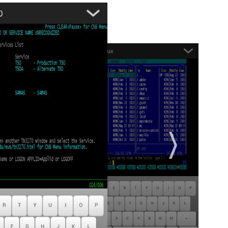
控制台
0-7，VT420
-FC / 5555-C01、3151、3101
evideo 912、925、950
pport@censoft.com。有关更多信息，屏幕截图和完整文
s/。