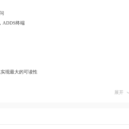
访问
60，ADDS终端
以实现最大的可读性
展开