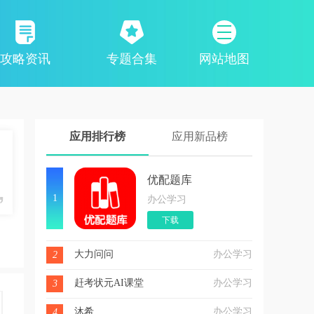
攻略资讯
专题合集
网站地图
应用排行榜
应用新品榜
优配题库
1
办公学习
下载
大力问问
办公学习
2
赶考状元AI课堂
办公学习
3
沐希
办公学习
4