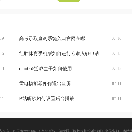
高考录取查询系统入口官网在哪
19
07-16
红胜体育手机版如何进行专家入驻申请
16
07-15
emu666游戏盒子如何使用
13
07-12
雷电模拟器如何退出全屏
-11
07-11
B站听歌如何设置后台播放
-11
07-11
者享有，如无意之中侵犯了您的版权，请按照《版权保护投诉指引》来信告知，本站