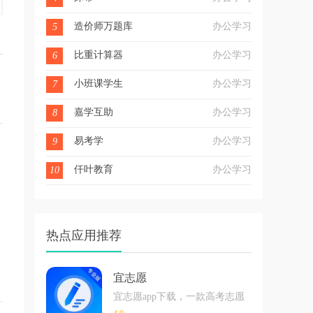
造价师万题库
办公学习
5
比重计算器
办公学习
6
小班课学生
办公学习
7
嘉学互助
办公学习
8
易考学
办公学习
9
仟叶教育
办公学习
10
热点应用推荐
宜志愿
宜志愿app下载，一款高考志愿填报助手，