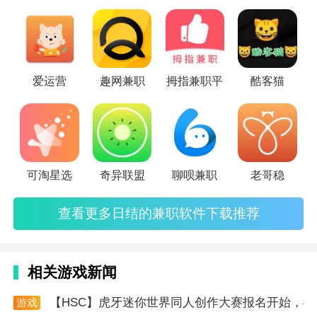
时都可以进行提现。
方便的各种功能可以让用户在这里快速的赚钱。
4、几秒钟就能完成一个任务，非常适合闲暇时间赚零
花钱 ，
爱运营
趣网兼职
拇指兼职平
酷客猫
5、完全不需要任何的投资，完成各类点赞关注任务等
即可获得奖励，
6、这是一个点赞福利平台，面向于抖音、快手等多个
短视频平台的选择操作。
可淘星选
奇异联盟
聊呗兼职
老哥稳
软件亮点
1.用户及时收入
查看更多日结的兼职软件下载推荐
2.新用户2-4个新手免首次任务
3.最靠谱的有偿体验app试玩平台，平台海量任务等你
相关游戏新闻
来做，天天可以赚点零费钱
【HSC】虎牙迷你世界同人创作大赛报名开始，4
游戏
资讯