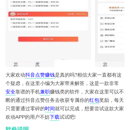
大家欢动
抖音
点赞
赚钱
是真的吗?相信大家一直都有这
个疑虑，在这里小编为大家带来解答，这是一款非常
安全
靠谱的手机
兼职
赚钱类的软件，大家在这里可以不
断的通过抖音点赞任务去收获专属你的
红包
奖励，每天
只需要通过零碎的
时间
就可以完成，想要尝试这款大家
欢动APP的用户不妨
下载
试试吧!
软件说明