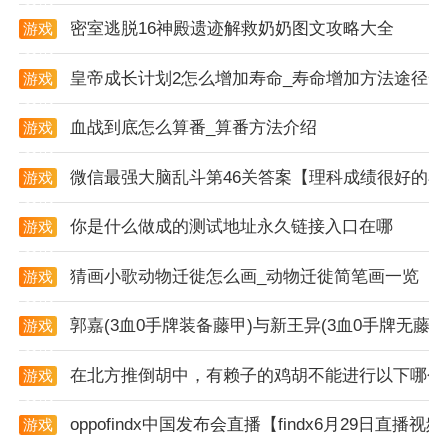
4. 邀请挚友成为你的徒弟，徒弟每乐成做一个任务，师
密室逃脱16神殿遗迹解救奶奶图文攻略大全
游戏
傅就可以得到0.5元，最高一个徒弟封顶10元
资讯
软件特点
皇帝成长计划2怎么增加寿命_寿命增加方法途径一
游戏
资讯
1、可以邀请好友一起兼职赚钱，各类任务，自由选择;
血战到底怎么算番_算番方法介绍
游戏
资讯
2、自由提现，支持微信红包，支付宝，银行卡进行提
微信最强大脑乱斗第46关答案【理科成绩很好的小
游戏
现。
资讯
3、每天都会有更新，任务源源不断，适合人群广;
你是什么做成的测试地址永久链接入口在哪
游戏
资讯
4、任务类型多，转发，分享，点赞，邀请均可获得收
猜画小歌动物迁徙怎么画_动物迁徙简笔画一览
游戏
益。
资讯
郭嘉(3血0手牌装备藤甲)与新王异(3血0手牌无
游戏
软件背景
资讯
大家欢动app是款全新上线抖音点赞赚钱平台，在这里
在北方推倒胡中，有赖子的鸡胡不能进行以下哪个
游戏
资讯
面我们的任务就是做“水军”，帮助一些网红博主进行视
oppofindx中国发布会直播【findx6月29日直播视
游戏
频点赞即可获得每单1.8-3元的收入，
资讯