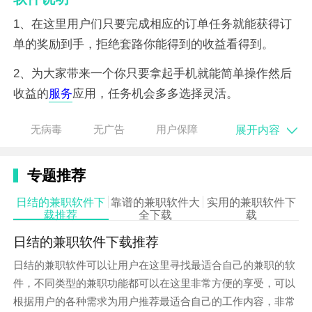
1、在这里用户们只要完成相应的订单任务就能获得订
单的奖励到手，拒绝套路你能得到的收益看得到。
2、为大家带来一个你只要拿起手机就能简单操作然后
收益的
服务
应用，任务机会多多选择灵活。
3、邀请挚友成为你的徒弟，徒弟每乐成做一个任务，
展开内容
无病毒
无广告
用户保障
师傅就可以得到0.5元，最高一个徒弟封顶10元。
软件描述
专题推荐
1、拥有特别丰富的赚钱任务，都是难度系数相当低
日结的兼职软件下
靠谱的兼职软件大
实用的兼职软件下
载推荐
全下载
载
的。
日结的兼职软件下载推荐
2、用户通过刷抖音
短视频
点赞和评论就可以轻松获取
日结的兼职软件可以让用户在这里寻找最适合自己的兼职的软
收益。
件，不同类型的兼职功能都可以在这里非常方便的享受，可以
3、任务完成之后奖励是实时可以进行领取的，而且随
根据用户的各种需求为用户推荐最适合自己的工作内容，非常