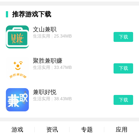
如果评论的话则价格更高!超多用户都在这里面感受到
推荐游戏下载
全新的赚钱新体验!大家欢动APP是一款大家在线上拿
起手机进行点赞自己喜欢的短视频内容就能挣钱到手的
文山兼职
网赚服务器。
生活实用
|
25.34MB
下载
在大家欢动平台这里的所有短视频内容都是来自于非常
优秀的自媒体服务平台，基本上大家在大家欢动软件这
聚胜兼职赚
里刷新看内容的时候还是没有什幺质量的无聊内容，
生活实用
|
33.47MB
下载
都是能非常好的引发大家的兴趣的，大家欢动APP线上
的所有任务都很全面，你只要按照要求完成操作，就能
兼职好悦
轻松得到收益。
生活实用
|
38.43MB
下载
游戏
资讯
专题
应用