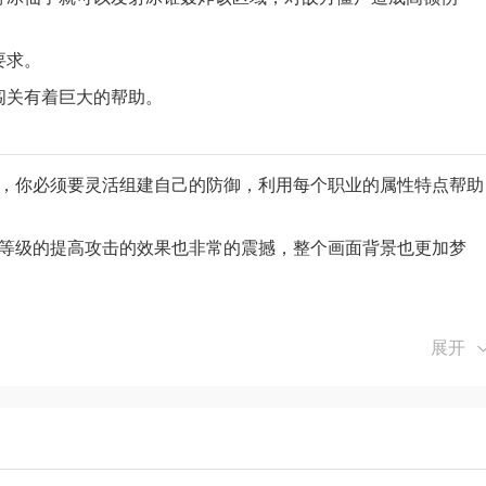
要求。
闯关有着巨大的帮助。
利，你必须要灵活组建自己的防御，利用每个职业的属性特点帮助
物等级的提高攻击的效果也非常的震撼，整个画面背景也更加梦
展开
，槲寄冰仙子就可以发射冰锥轰炸该区域，对敌方僵尸造成高额伤
的要求。
次的闯关有着巨大的帮助。