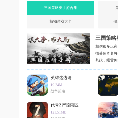
三国策略类手游合集
植物游戏大全
僵
三国策略
相信很多玩家
招募传奇名将
其政，经营你
国策略类手游
英雄这边请
19.24M
战争策略
代号Z尸控禁区
121.51MB