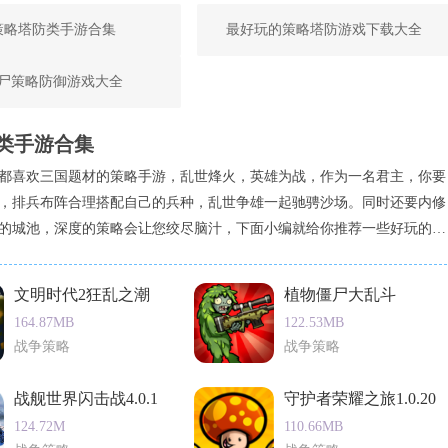
策略塔防类手游合集
最好玩的策略塔防游戏下载大全
尸策略防御游戏大全
类手游合集
都喜欢三国题材的策略手游，乱世烽火，英雄为战，作为一名君主，你要
，排兵布阵合理搭配自己的兵种，乱世争雄一起驰骋沙场。同时还要内修
的城池，深度的策略会让您绞尽脑汁，下面小编就给你推荐一些好玩的三
，喜欢的不要错过。
文明时代2狂乱之潮
植物僵尸大乱斗
164.87MB
122.53MB
战争策略
战争策略
战舰世界闪击战4.0.1
守护者荣耀之旅1.0.20
124.72M
110.66MB