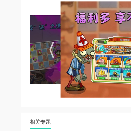
小编简评
1、美女与野兽组合当然少不了野兽猕猴桃战将
体型变大。
2、受到的伤害越高体型变更大，变大后的猕猴
3、槲寄冰仙子的战斗力可是杠杠的，与香蕉火
温馨提示
植物大战僵尸大龙家族游戏暂时还没有上线，先
相关专题