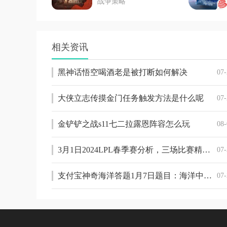
战争策略
相关资讯
黑神话悟空喝酒老是被打断如何解决
07-
大侠立志传摸金门任务触发方法是什么呢
07-
金铲铲之战s11七二拉露恩阵容怎么玩
08-
3月1日2024LPL春季赛分析，三场比赛精彩满满！
07-
支付宝神奇海洋答题1月7日题目：海洋中的鲸也需要睡觉吗
07-