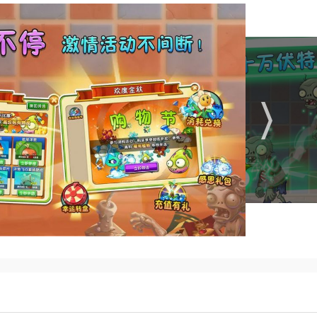
啦，野兽猕猴桃最大的特点就是受到了伤害就会异常愤怒继而激发
桃对周围僵尸造成重创。
箭炮相比那可是不输上下的呢。
为你提供植物大战僵尸2下载！