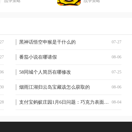
战争策略
战争策略
黑神话悟空申猴是干什么的
27
07-27
番茄小说在哪请假
27
08-06
58同城个人简历在哪修改
06
07-25
烟雨江湖归云岛宝藏该怎么获取的
30
08-06
支付宝蚂蚁庄园1月6日问题：巧克力表面有时会结出一层白霜还能吃吗
28
08-04