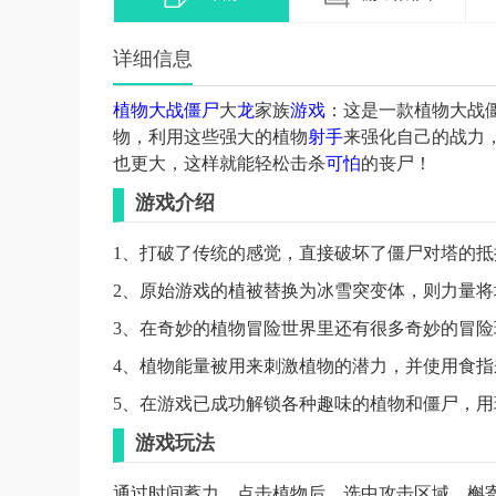
详细信息
植物
大战
僵尸
大
龙
家族
游戏
：这是一款植物大战
物，利用这些强大的植物
射手
来强化自己的战力
也更大，这样就能轻松击杀
可怕
的丧尸！
游戏介绍
1、打破了传统的感觉，直接破坏了僵尸对塔的
2、原始游戏的植被替换为冰雪突变体，则力量
3、在奇妙的植物冒险世界里还有很多奇妙的冒
4、植物能量被用来刺激植物的潜力，并使用食
5、在游戏已成功解锁各种趣味的植物和僵尸，
游戏玩法
通过时间蓄力，点击植物后，选中攻击区域，槲