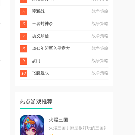
喷溅战
战争策略
5
王者封神录
战争策略
6
扬义顺信
战争策略
7
1943年盟军入侵意大利Allied Invasion of Italy 1943
战争策略
8
敌门
战争策略
9
飞艇舰队
战争策略
10
热点游戏推荐
火爆三国
火爆三国手游是很好玩的三国策略战争手游，