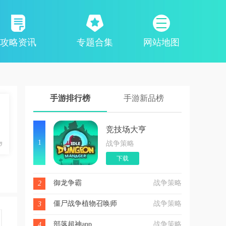
攻略资讯
专题合集
网站地图
手游排行榜
手游新品榜
竞技场大亨
1
战争策略
下载
御龙争霸
战争策略
2
僵尸战争植物召唤师
战争策略
3
部落超神app
战争策略
4