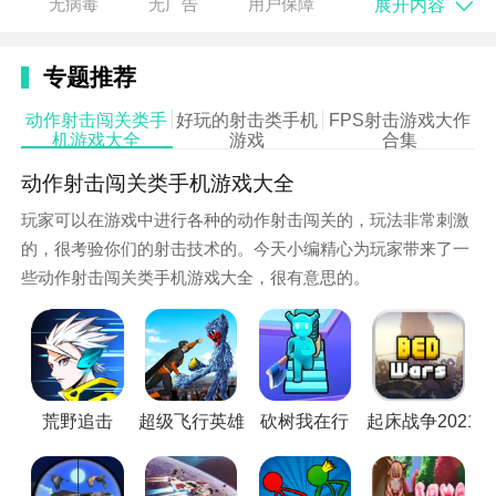
展开内容
无病毒
无广告
用户保障
冒险吧。
游戏玩法：
专题推荐
1、是一款非常有创意的益智类射击游戏。在游戏中玩
动作射击闯关类手
好玩的射击类手机
FPS射击游戏大作
机游戏大全
游戏
合集
家要调整射击角度。
动作射击闯关类手机游戏大全
2、射击在天空中飞翔的外星鸟。你的任务只有一个，
玩家可以在游戏中进行各种的动作射击闯关的，玩法非常刺激
不能放过任何一只外星鸟。
的，很考验你们的射击技术的。今天小编精心为玩家带来了一
3、通过点击屏幕来控制屏幕中的那个防御性的武器，
些动作射击闯关类手机游戏大全，很有意思的。
它会不断的向四周发出子弹，能够攻击外星鸟。
游戏测评：
1、而外星鸟会在太空中横冲直闯，你需要避开它们，
不要被撞到了。
荒野追击
超级飞行英雄
砍树我在行
起床战争2021
2、游戏中还不时的出现一些道具，比如防护盾，或者