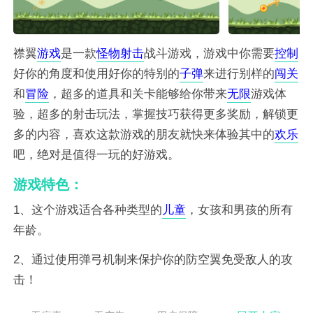
襟翼
游戏
是一款
怪物
射击
战斗游戏，游戏中你需要
控制
好你的角度和使用好你的特别的
子弹
来进行别样的
闯关
和
冒险
，超多的道具和关卡能够给你带来
无限
游戏体
验，超多的射击玩法，掌握技巧获得更多奖励，解锁更
多的内容，喜欢这款游戏的朋友就快来体验其中的
欢乐
吧，绝对是值得一玩的好游戏。
游戏特色：
1、这个游戏适合各种类型的
儿童
，女孩和男孩的所有
年龄。
2、通过使用弹弓机制来保护你的防空翼免受敌人的攻
击！
3、安装和发挥你的新游戏在街机游戏类别和开始你的