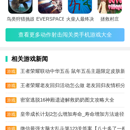
加强武器之类的。
鸟类狩猎挑战
EVERSPACE2
火柴人最终决战
拯救村庄
查看更多动作射击闯关类手机游戏大全
相关游戏新闻
王者荣耀联动中华五岳 鼠年五岳主题限定皮肤新
游戏
资讯
王者荣耀老友回归活动怎么做 老友回归友情积分
游戏
资讯
密室逃脱16神殿遗迹解救奶奶图文攻略大全
游戏
资讯
皇帝成长计划2怎么增加寿命_寿命增加方法途径一
游戏
资讯
微信最强大脑大乱斗第123关答案【八十多了一横
游戏