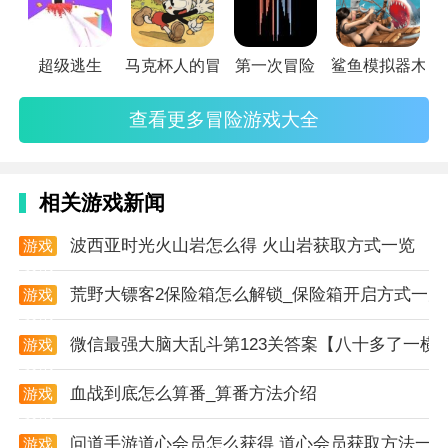
始游戏吧。
超级逃生
马克杯人的冒险2022
第一次冒险
鲨鱼模拟器木筏
查看更多冒险游戏大全
相关游戏新闻
波西亚时光火山岩怎么得 火山岩获取方式一览
游戏
资讯
荒野大镖客2保险箱怎么解锁_保险箱开启方式一览
游戏
资讯
微信最强大脑大乱斗第123关答案【八十多了一横
游戏
资讯
血战到底怎么算番_算番方法介绍
游戏
资讯
问道手游道心会员怎么获得 道心会员获取方法一
游戏