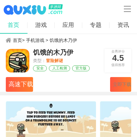

首页
游戏
应用
专题
资讯
首页
>
手机游戏
> 饥饿的木乃伊
饥饿的木乃伊
去秀评分
4.5
类型：
冒险解谜
值得推荐
安全
人工检测
官方版
高速下载
立即下载