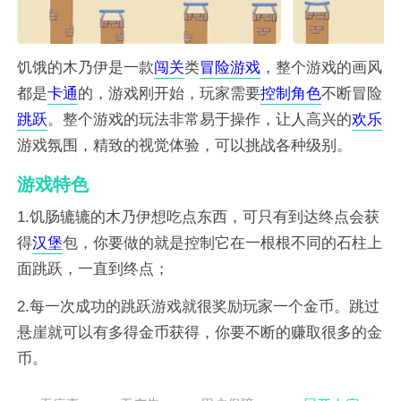
饥饿的木乃伊是一款
闯关
类
冒险
游戏
，整个游戏的画风
都是
卡通
的，游戏刚开始，玩家需要
控制
角色
不断冒险
跳跃
。整个游戏的玩法非常易于操作，让人高兴的
欢乐
游戏氛围，精致的视觉体验，可以挑战各种级别。
游戏特色
1.饥肠辘辘的木乃伊想吃点东西，可只有到达终点会获
得
汉堡
包，你要做的就是控制它在一根根不同的石柱上
面跳跃，一直到终点；
2.每一次成功的跳跃游戏就很奖励玩家一个金币。跳过
悬崖就可以有多得金币获得，你要不断的赚取很多的金
币。
游戏玩法