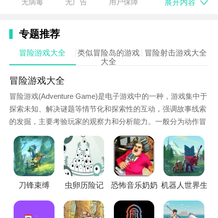
展开内容
无病毒
无广告
用户保障
1.拥有数十种不同类型的关卡玩家可以尽情的去解锁，
越往后难度是更加的难的，非常适合打发你的
时间
，压
专题推荐
力很大的时候还是可以解压的；
冒险游戏大全
类似冒险岛的游戏
冒险射击游戏大全
大全
2.角色需要在过程中提升自己的技巧和技能，这样你的
通关的时候和路途就会很顺利一点，玩家还能通过游戏
冒险游戏大全
锻炼自己的手速。
冒险游戏(Adventure Game)是电子游戏中的一种，游戏集中于
探索未知、解决谜题等情节化和探索性的互动，强调故事线索
游戏优势
的发掘，主要考验玩家的观察力和分析能力。一般分为动作冒
饥饿的木乃伊是一款休闲益智类的游戏，游戏的关卡还
险和文字冒险两种，也有分为冒险解谜和冒险动作的，那么手
是很有趣的，玩家解锁就能体验到了。
机上的冒险类游戏有哪些呢，今天小编就带来了冒险游戏大
全。
小编点评
玩家需要灵活的避开障碍物，过程中要捡起金币，金币
刀锋束缚
虫卵历险记
恐怖音乐奶奶
机器人世界生存
可以来购买道具和食物，一直走直到到达终点
去秀手游应有尽有，你还在等什么？赶快下载起来，开