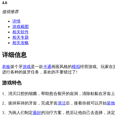
4.6
值得推荐
详情
游戏截图
相关软件
相关专题
相关攻略
详细信息
老板
拔个牙
游戏
是一款
卡通
画面风格的
模拟
经营游戏。玩家在
进行各种的拔牙任务，喜欢的不要错过了!
游戏特色
1、消灭口腔的细菌，帮助愈合裂开的齿洞，清除粘黏在牙齿
2、拔掉坏掉的牙齿，完成牙齿
清洁
后，接着你就可以开始
装饰
3、为病人们制定
最好
的治疗方案，然后让他自己去选择，决定