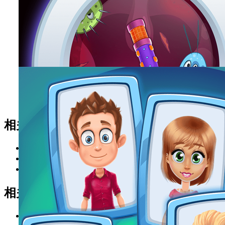
相关游戏
托卡城堡老爹野餐
平台：安卓
大小：119.23M
下载
闲置城市建设大亨
平台：安卓
大小：75.4MB
下载
创业见习生
平台：安卓
大小：49.49MB
下载
相关专题
可以模拟恋爱的游戏