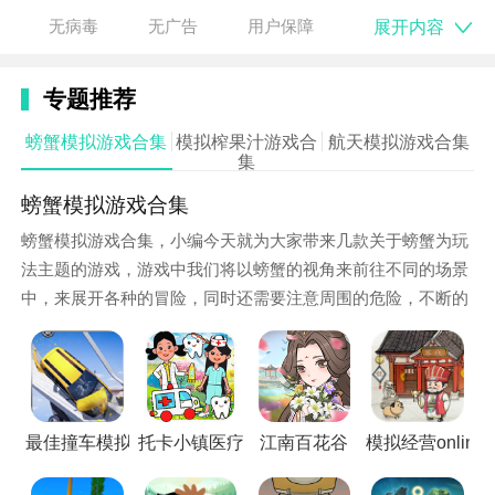
展开内容
无病毒
无广告
用户保障
材料。
3.无尽之蛋:
专题推荐
1.7.10 - 1.12版本新增的巫术联动合成，用于增加巫术
螃蟹模拟游戏合集
模拟榨果汁游戏合
航天模拟游戏合集
的祭坛魔力值。
集
4.无尽电容:
螃蟹模拟游戏合集
螃蟹模拟游戏合集，小编今天就为大家带来几款关于螃蟹为玩
极其昂贵,不过能做出这个的谁会在意幺
法主题的游戏，游戏中我们将以螃蟹的视角来前往不同的场景
5.无尽之锭:
中，来展开各种的冒险，同时还需要注意周围的危险，不断的
生存下去。
使用水晶矩阵锭，无尽催化剂和中子锭合成的七彩锭。
与无尽催化剂一样，即使扔进岩浆里也不会被烧掉，扔
在地上也不会消失，也炸不毁。
最佳撞车模拟器
托卡小镇医疗队
江南百花谷
模拟经营online
我的世界无尽贪婪模组是款超级有趣好玩的沙盒生存冒
险竞技游戏，超多的游戏地图可以自由的探索，玩家在