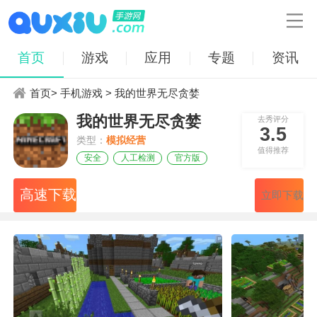

首页
游戏
应用
专题
资讯
首页
>
手机游戏
> 我的世界无尽贪婪
我的世界无尽贪婪
去秀评分
3.5
类型：
模拟经营
值得推荐
安全
人工检测
官方版
高速下载
立即下载