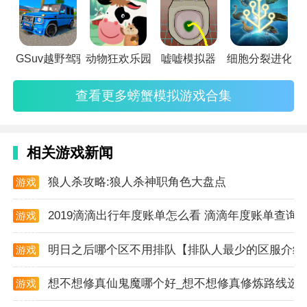
我的世界无尽贪婪模组游戏中需要选择自己喜欢的装备
来制作，都是加强过的，玩家可以放心使用，喜欢的朋
友快来试试吧!
GSuv越野驾驶模拟器
动物狂欢乐园4
嘘嘘模拟器
细胞分裂进化模
游戏教程
查看更多螃蟹模拟游戏合集
万恶的9×9工作台让你感受到作者满满的恶意……
如果你只想使用该Mod中的终极工作台，你需要在配置
文件中启用"Crafting Only"项。
相关游戏新闻
1.终极工作台
狼人杀攻略:狼人杀神职角色大盘点
游戏
资讯
增加无序终极合成配方，output代表合成的产品，
2019滴滴出行年度账单怎么看 滴滴年度账单查询
游戏
ingredients代表所需原料
资讯
明日之后哪个区不用排队【排队人最少的区服介绍
游戏
mods.avaritia.ExtremeCrafting.addShapeless(output,
资讯
ingredients);
想不想修真仙鬼魔哪个好_想不想修真修炼路线选
游戏
资讯
增加有序终极合成配方，output代表合成的产品，