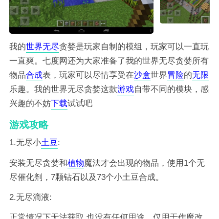
我的
世界
无尽
贪婪是玩家自制的模组，玩家可以一直玩
一直爽。七度网还为大家准备了我的世界无尽贪婪所有
物品
合成
表，玩家可以尽情享受在
沙盒
世界
冒险
的
无限
乐趣。我的世界无尽贪婪这款
游戏
自带不同的模块，感
兴趣的不妨
下载
试试吧
游戏攻略
1.无尽小
土豆
:
安装无尽贪婪和
植物
魔法才会出现的物品，使用1个无
尽催化剂，7颗钻石以及73个小土豆合成。
2.无尽滴液:
正常情况下无法获取,也没有任何用途，仅用于作魔改