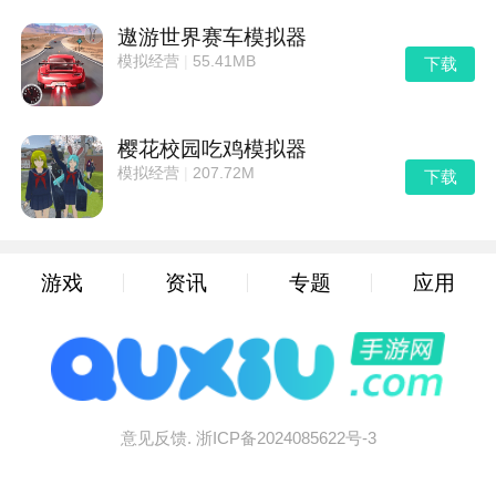
遨游世界赛车模拟器
2.游戏中可以安装各种模组可以让你的冒险变得更加欢
模拟经营
|
55.41MB
下载
乐;
3.挑战这个充满趣味的游戏，体验最刺激的愉快进行更
多完美的内容等着你。
樱花校园吃鸡模拟器
模拟经营
|
207.72M
下载
4.游戏里没有剧情也没有新手任务更没有任何规定的玩
法;
5.加入游戏可以自由的移动创造，感受来自这个游戏的
游戏
资讯
专题
应用
畅快挑战吧;
6.创造你的全新世界，创造更多的欢乐玩法每一个方块
你都可以随心所欲的摆放。
游戏玩法
意见反馈.
浙ICP备2024085622号-3
一、经验值获取方法