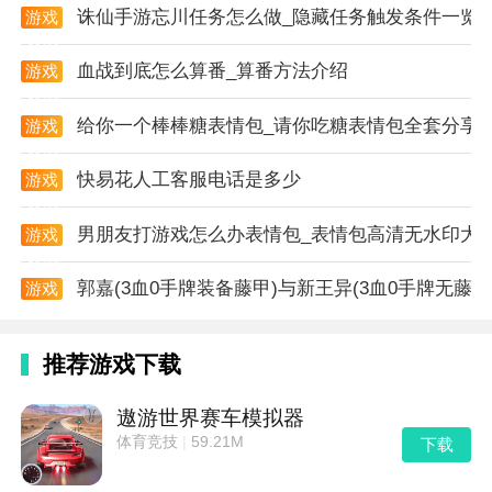
诛仙手游忘川任务怎么做_隐藏任务触发条件一览
游戏
ingredients代表所需原料
资讯
血战到底怎么算番_算番方法介绍
游戏
mods.avaritia.ExtremeCrafting.addShaped(output,
资讯
ingredients);
给你一个棒棒糖表情包_请你吃糖表情包全套分享
游戏
资讯
mods.avaritia.ExtremeCrafting.remove(output);
快易花人工客服电话是多少
游戏
移除终极合成配方，output代表合成的产品
资讯
男朋友打游戏怎么办表情包_表情包高清无水印大
游戏
2.中子态素压缩机
资讯
mods.avaritia.Compressor.add(output, amount, input);
郭嘉(3血0手牌装备藤甲)与新王异(3血0手牌无
游戏
资讯
output代表合成的产品，amount代表合成所需材料数
推荐游戏下载
量，input代表所需原料
游戏特色
遨游世界赛车模拟器
体育竞技
|
59.21M
下载
1.进行探索与冒险创造更多的欢乐玩法，所有的一切玩
法都由你自己来选择;