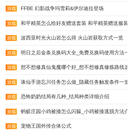
户对图片编辑的各种需求。
FFBE 幻影战争玛雪莉&伊尔迪拉登场
游戏
资讯
3. 性能出色：在处理大文件或进行复杂编辑时，软件的
和平精英怎么给好友赠送套装 和平精英赠送服装
游戏
性能表现出色，运行流畅且处理速度快。
资讯
综上所述，卡米p图是一款功能强大、易于使用且性能
波西亚时光火山岩怎么得 火山岩获取方式一览
游戏
资讯
出色的安卓图片编辑软件。它以其独特的滤镜效果、智
明日之后金条兑换码大全_免费兑换码使用方法一
游戏
能识别技术和丰富的素材库赢得了用户的喜爱。无论是
资讯
专业摄影师还是普通手机用户，都可以通过卡米p图轻
想不想修真仙鬼魔哪个好_想不想修真修炼路线选
游戏
松打造出富有艺术感的图片作品。
资讯
诛仙手游忘川任务怎么做_隐藏任务触发条件一览
游戏
资讯
恐怖奶奶结局有几种_结局种类详细介绍
游戏
资讯
蚂蚁庄园小鸡被揍怎么闪躲_小鸡被揍逃脱方法介
游戏
资讯
宠物王国外传合体公式
游戏
资讯