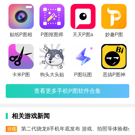
景、贴纸、字体等，用户可以根据自己的喜好自由搭
来看看吧。
配。
软件玩法
1. 一键美颜：用户可以通过一键美颜功能快速优化人像
贴纸P图相
P图抠图师
天天P图a
妙趣P图
图片，让肌肤更加光滑细腻。
2. 自定义编辑：用户可以根据自己的喜好和需求进行自
定义编辑，如调整色彩、添加文字、更换背景等。
卡米P图
狗头大头贴
P图玩图
恶搞P图神
3. 分享社交平台：编辑完成后的图片可以直接分享到各
大社交平台，方便用户展示自己的作品。
查看更多手机P图软件合集
软件测评
1. 操作简便：卡米p图的操作非常简便，用户无需专业
相关游戏新闻
知识也能轻松上手，快速掌握各种编辑技巧。
第二代骁龙8手机年底发布 游戏、拍照等体验都会
游戏
2. 功能全面：软件提供了全面的编辑功能，可以满足用
资讯