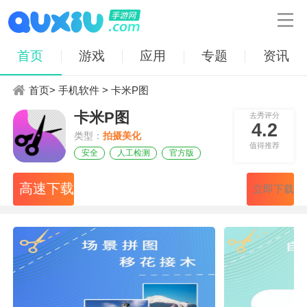

首页
游戏
应用
专题
资讯
首页
>
手机软件
> 卡米P图
卡米P图
去秀评分
4.2
类型：
拍摄美化
值得推荐
安全
人工检测
官方版
高速下载
立即下载