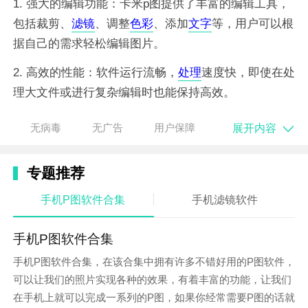
1. 强大的编辑功能：卡米p图提供了丰富的编辑工具，
包括裁剪、
滤镜
、调整
色彩
、添加
文字
等，用户可以根
据自己的需求轻松编辑图片。
2. 高效的性能：软件运行流畅，
处理
速度快，即使在处
理大文件或进行复杂编辑时也能保持高效。
3. 易于上手：简洁直观的界面设计，使得用户无需专业
展开内容
无病毒
无广告
用户保障
知识也能轻松上手，快速掌握各种编辑技巧。
软件特色
专题推荐
1. 独特的滤镜效果：卡米p图提供了多种独特的滤镜效
手机P图软件合集
手机滤镜软件
果，可以让用户轻松打造出富有艺术感的图片。
手机P图软件合集
2. 智能识别技术：软件内置了智能识别技术，可以自动
手机P图软件合集，在该合集中拥有许多不错好用的P图软件，
识别图片中的主体并进行优化处理，让图片更加突出。
可以让我们的照片实现各种的效果，有着丰富的功能，让我们
3. 丰富的素材库：软件内置了大量的素材库，包括背
在手机上就可以完成一系列的P图，如果你经常需要P图的话就