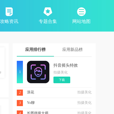
攻略资讯
专题合集
网站地图
应用排行榜
应用新品榜
抖音摇头特效
1
拍摄美化
下载
浪花
拍摄美化
2
Yo聊
拍摄美化
3
长图拼接大师
拍摄美化
4