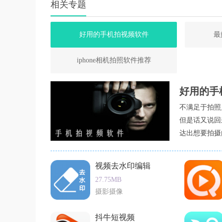
相关专题
好用的手机拍视频软件
最
iphone相机拍照软件推荐
好用的手
不满足于拍照
但是话又说回
达出想要拍摄
件好？手机拍
缺点是拍摄时
视频去水印编辑
面还有其它拍
27.75MB
摄影摄像
抖牛短视频