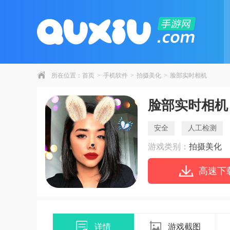
所在位置：
首页
>
手机软件
>
拍摄美化
>
脸部实时相机
脸部实时相机
安全
人工检测
游戏类别：
拍摄美化
高速下
详情
游戏截图