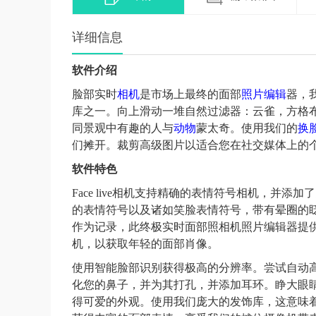
详细信息
软件介绍
脸部实时
相机
是市场上最终的面部
照片
编辑
器，
库之一。向上滑动一堆自然过滤器：云雀，方格
同景观中有趣的人与
动物
蒙太奇。使用我们的
换
们摊开。裁剪高级图片以适合您在社交媒体上的
软件特色
Face live相机支持精确的表情符号相机，
的表情符号以及诸如笑脸表情符号，带有晕圈的
作为记录，此终极实时面部照相机照片编辑器提
机，以获取年轻的面部肖像。
使用智能脸部识别获得极高的分辨率。尝试自动
化您的鼻子，并为其打孔，并添加耳环。睁大眼
得可爱的外观。使用我们庞大的发饰库，这意味