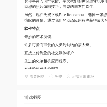
获得丰富的面部表情。享受我们的摊位摄像机带
助您的照片编辑技巧，与您的朋友们吹牛。
虽然，现在免费下载Face live camera
惊叹的肖像。通过我们的动态应用程序获得最大
软件特点
奇妙的艺术滤镜。
许多可爱而可爱的人类到动物的蒙太奇。
直接上传到您的社交媒体帐户
先进的化妆相机应用程序。
智能脸部优先检测器
需要网络
免费
无需谷歌市场
支持叠加效果，模糊和表情贴纸。
完全控制亮度，对比度和饱和度，温暖度。
容量小，加载速度快。
游戏截图
免责声明：我们上面描述和提及的所有内容均完