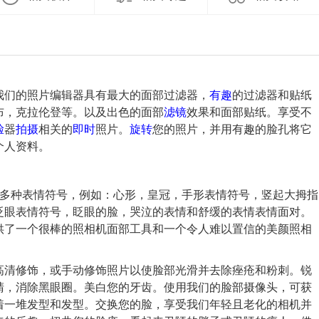
我们的照片编辑器具有最大的面部过滤器，
有趣
的过滤器和贴纸
布，克拉伦登等。以及出色的面部
滤镜
效果和面部贴纸。享受不
脸
器
拍摄
相关的
即时
照片。
旋转
您的照片，并用有趣的脸孔将它
个人资料。
并添加了多种表情符号，例如：心形，皇冠，手形表情符号，竖起大拇指
眨眼表情符号，眨眼的脸，哭泣的表情和舒缓的表情表情面对。
供了一个很棒的照相机面部工具和一个令人难以置信的美颜照相
高清修饰，或手动修饰照片以使脸部光滑并去除痤疮和粉刺。锐
睛，消除黑眼圈。美白您的牙齿。使用我们的脸部摄像头，可获
着一堆发型和发型。交换您的脸，享受我们年轻且老化的相机并