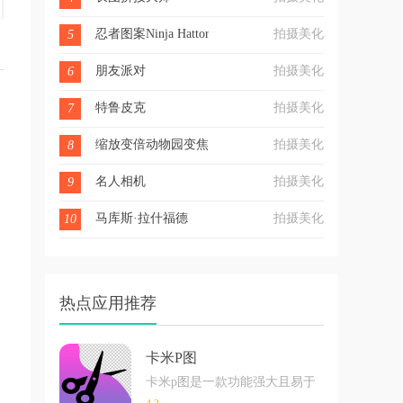
忍者图案Ninja Hattori Pictures
拍摄美化
5
朋友派对
拍摄美化
6
特鲁皮克
拍摄美化
7
缩放变倍动物园变焦
拍摄美化
8
名人相机
拍摄美化
9
马库斯·拉什福德
拍摄美化
10
热点应用推荐
卡米P图
卡米p图是一款功能强大且易于使用的安卓图