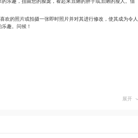
来的乐趣，扭曲您的脸庞，看起来丑陋的胖子或丑陋的瘦人。借
！选择一张您喜欢的照片或拍摄一张即时照片并对其进行修改，使其成为令人
的乐趣。问候！
展开
全属于我们，我们很高兴为您澄清内容的相似之处，这可能只是