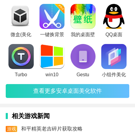
所有的工具都是非常全面地为大家提供的，直接搜索。
小编点评
软件的内容十分地全面，能更加高效的加快成片的速
微盒(美化
一键换背景
我的桌面壁
QQ桌面
度，提供快速的修图，可以进行视频的压缩，节省大量
的空间，想要的工具都能在里面搜索的到。
上面就是关于
浪花
的介绍了，功能非常的齐全，如果感
觉还不错的话就下载试试吧，我们每天都有大量的软件
Turbo
win10
Gestu
小组件美化
更新，请关注我们去秀手游哦。
查看更多安卓桌面美化软件
相关游戏新闻
和平精英老吉碎片获取攻略
游戏
资讯