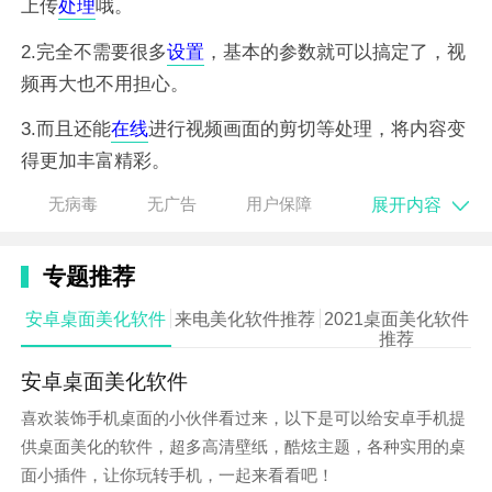
上传
处理
哦。
2.完全不需要很多
设置
，基本的参数就可以搞定了，视
频再大也不用担心。
3.而且还能
在线
进行视频画面的剪切等处理，将内容变
得更加丰富精彩。
展开内容
无病毒
无广告
用户保障
软件亮点
1.无水印无时间限制，处理结果清晰可见，可以由你自
专题推荐
己定义压缩参数。
安卓桌面美化软件
来电美化软件推荐
2021桌面美化软件
2.压缩视频节省大量空间，也能方便我们进行视频分
推荐
享，无需担心太大。
安卓桌面美化软件
3.自行设定音文件格式和质量，秒速就可以完成相关的
喜欢装饰手机桌面的小伙伴看过来，以下是可以给安卓手机提
设置。
供桌面美化的软件，超多高清壁纸，酷炫主题，各种实用的桌
面小插件，让你玩转手机，一起来看看吧！
软件说明