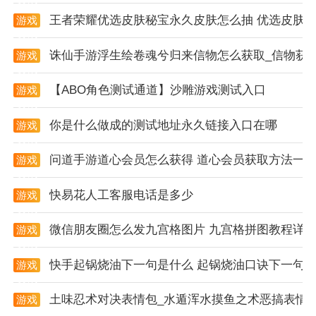
王者荣耀优选皮肤秘宝永久皮肤怎么抽 优选皮肤
游戏
资讯
诛仙手游浮生绘卷魂兮归来信物怎么获取_信物获
游戏
资讯
【ABO角色测试通道】沙雕游戏测试入口
游戏
资讯
你是什么做成的测试地址永久链接入口在哪
游戏
资讯
问道手游道心会员怎么获得 道心会员获取方法一
游戏
资讯
快易花人工客服电话是多少
游戏
资讯
微信朋友圈怎么发九宫格图片 九宫格拼图教程详
游戏
资讯
快手起锅烧油下一句是什么 起锅烧油口诀下一句
游戏
资讯
土味忍术对决表情包_水遁浑水摸鱼之术恶搞表情
游戏
资讯