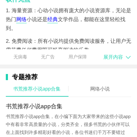
1. 海量资源：心动小说拥有庞大的小说资源库，无论是
热门
网络
小说还是
经典
文学作品，都能在这里轻松找
到。
2. 免费阅读：所有小说均提供免费阅读服务，让用户无
需花费任何费用即可畅享阅读的乐趣。
展开内容
无病毒
无广告
用户保障
3. 无广告干扰：软件界面清爽，没有广告打扰，让用户
能够专注于阅读内容，享受纯粹的阅读体验。
专题推荐
软件特色
书荒推荐小说app合集
网络小说
1. 个性化推荐：根据用户的阅读习惯和偏好，智能推荐
相应的小说作品，帮助用户发现更多感兴趣的书籍。
书荒推荐小说app合集
书荒推荐小说app合集，在小编下面为大家带来的这些小说app
2. 多平台登录：支持多平台登录，用户可以在不同设备
中有着非常高质量的小说，分类齐全，很多书荒的小伙伴可以
上同步阅读进度，实现无缝阅读。
在上面找到许多精彩好看的小说，各位书迷们千万不要错过