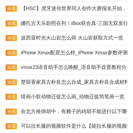
能够第一时间了解到最新的小说资源。
【HSC】虎牙迷你世界同人创作大赛报名开始，4
游戏
资讯
3. 社区互动：心动小说还提供了评分、评论、收藏等互
娜扎古天乐剧照在列！iBox联合真·三国无双发行国
游戏
动功能，用户可以和其他读者一起交流阅读心得，分享
资讯
阅读体验。
波西亚时光火山岩怎么得 火山岩获取方式一览
游戏
资讯
iPhone Xmax配置怎么样_iPhone Xmax参数评测
游戏
资讯
vivox23语音助手怎么唤醒_语音助手设置教程分享
游戏
资讯
楚留香家具古朴良怎么合成_家具古朴良合成材料
游戏
资讯
猜画小歌动物迁徙怎么画_动物迁徙简笔画一览
游戏
资讯
在北方推倒胡中，有赖子的鸡胡不能进行以下哪个
游戏
资讯
可以拉长腿的视频软件是什么【能拉长腿的视频软
游戏
资讯