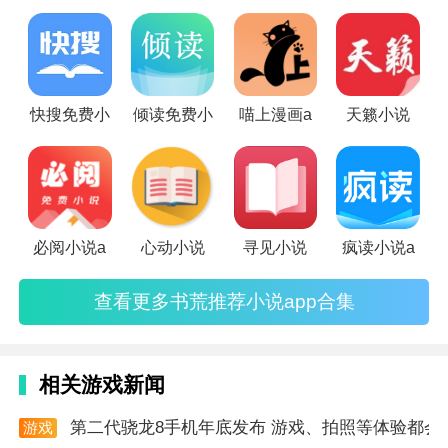
3. 多种阅读模式：提供多种字体、背景、阅读模式等个
了。
性化设置，满足不同用户的阅读需求。
软件攻略
1. 分类浏览：心动小说提供了详细的分类功能，用户可
快搜免费小
倾读免费小
喵上漫画a
天籁小说
以根据自己的喜好选择相应的小说类型进行浏览。
2. 搜索功能：如果知道书名或作者名，可以直接使用搜
索功能快速找到目标小说。
必阅小说a
心动小说
寻见小说
疯读小说a
3. 加入书架：将喜欢的小说加入书架，方便随时查看和
管理阅读进度。
查看更多书荒推荐小说app合集
软件测评
1. 用户体验：用户普遍反映心动小说的界面设计简洁大
相关游戏新闻
方，操作流畅便捷，阅读体验极佳。
第二代骁龙8手机年底发布 游戏、拍照等体验都会
游戏
2. 资源更新：软件每天都会更新大量新书，保证了用户
资讯